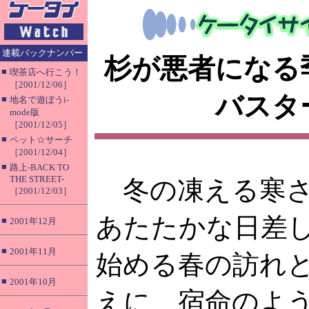
連載バックナンバー
杉が悪者になる
■
喫茶店へ行こう！
［2001/12/06］
バスタ
■
地名で遊ぼうi-
mode版
［2001/12/05］
■
ペット☆サーチ
［2001/12/04］
■
路上-BACK TO
THE STREET-
冬の凍える寒さ
［2001/12/03］
あたたかな日差
■
2001年12月
■
2001年11月
始める春の訪れ
■
2001年10月
えに、宿命のよ