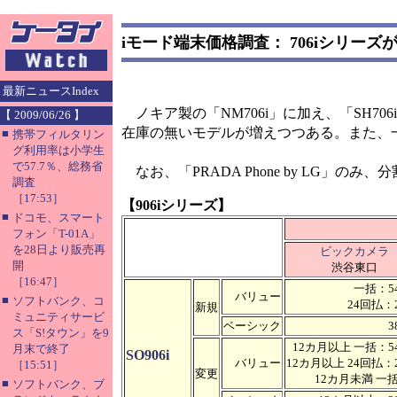
iモード端末価格調査： 706iシリーズ
最新ニュースIndex
ノキア製の「NM706i」に加え、「SH706ie
【 2009/06/26 】
在庫の無いモデルが増えつつある。また、一
■
携帯フィルタリン
グ利用率は小学生
で57.7％、総務省
なお、「PRADA Phone by LG」の
調査
［17:53］
【906iシリーズ】
■
ドコモ、スマート
フォン「T-01A」
を28日より販売再
ビックカメラ
開
渋谷東口
［16:47］
一括：54
バリュー
■
ソフトバンク、コ
24回払：2
新規
ミュニティサービ
ベーシック
3
ス「S!タウン」を9
12カ月以上 一括：54
月末で終了
SO906i
バリュー
12カ月以上 24回払：2
［15:51］
変更
12カ月未満 
■
ソフトバンク、ブ