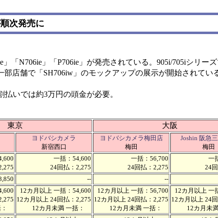
が順次発売に
」「N706ie」「P706ie」が発売されている。905i/705iシ
部店舗で「SH706iw」のモックアップの展示が開始されてい
み、分割払いでは約3万円の頭金が必要。
東京
大阪
ヨドバシカメラ
ヨドバシカメラ梅田店
Joshin 阪
新宿西口
梅田
梅田
,600
一括：54,600
一括：56,700
一括
,275
24回払：2,275
24回払：2,275
24回
8,850
--
--
,600
12カ月以上 一括：54,600
12カ月以上 一括：56,700
12カ月以上 一括
,275
12カ月以上 24回払：2,275
12カ月以上 24回払：2,275
12カ月以上 24回
一括：
12カ月未満 一括：
12カ月未満 一括：
12カ月未