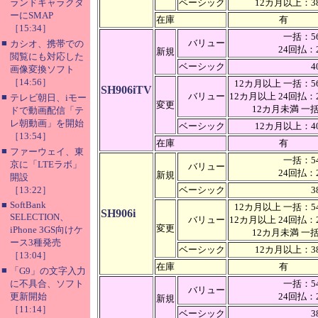
ランドキャラクタ
ベーシック
12カ月以上：38
ーにSMAP
在庫
有
［15:34］
一括：56
■
バリュー
カシオ、携帯での
24回払：2
新規
閲覧にも対応した
ベーシック
4
画像変換ソフト
［14:56］
12カ月以上 一括：56
SH906iTV
バリュー
12カ月以上 24回払：2
■
テレビ朝日、iモー
変更
12カ月未満 
ドで動画配信「テ
レ朝動画」を開始
ベーシック
12カ月以上：40
［13:54］
在庫
有
■
ファーウェイ、東
一括：54
京に「LTEラボ」
バリュー
24回払：2
新規
開設
［13:22］
ベーシック
3
■
SoftBank
12カ月以上 一括：54
SH906i
SELECTION、
バリュー
12カ月以上 24回払：2
変更
iPhone 3GS向けケ
12カ月未満 
ース3種発売
ベーシック
12カ月以上：38
［13:04］
在庫
有
■
「G9」の文字入力
に不具合、ソフト
一括：54
バリュー
更新開始
24回払：2
新規
［11:14］
ベーシック
3