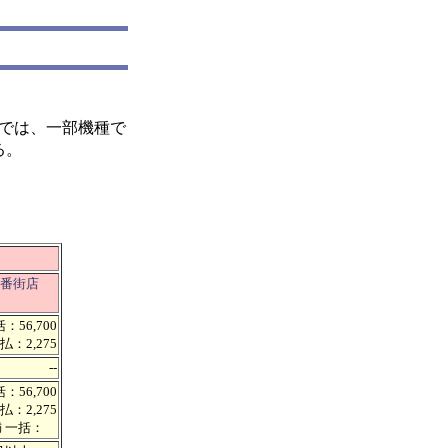
リーズでは、一部機種で
る。
急三番街店
：56,700
払：2,275
--
：56,700
払：2,275
満 一括：