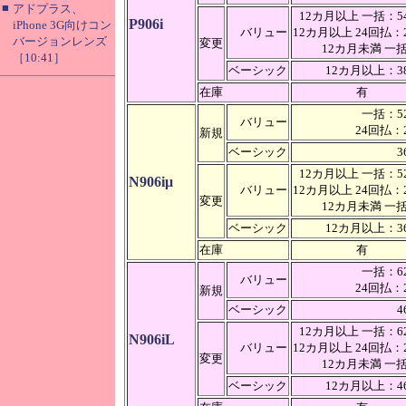
■
アドプラス、
12カ月以上 一括：54
P906i
iPhone 3G向けコン
バリュー
12カ月以上 24回払：2
バージョンレンズ
変更
12カ月未満 
［10:41］
ベーシック
12カ月以上：38
在庫
有
一括：52
バリュー
24回払：2
新規
ベーシック
3
12カ月以上 一括：52
N906iμ
バリュー
12カ月以上 24回払：2
変更
12カ月未満 
ベーシック
12カ月以上：36
在庫
有
一括：62
バリュー
24回払：2
新規
ベーシック
4
12カ月以上 一括：62
N906iL
バリュー
12カ月以上 24回払：2
変更
12カ月未満 
ベーシック
12カ月以上：46