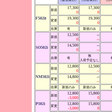
17,300
17,300
新規
0
0
F502it
19,300
19,300
変更
0
0
在庫
有
新規のみ
12,500
--
新規
0
--
14,500
--
SO502i
変更
0
--
無
在庫
有
入荷予定なし
12,800
12,500
新規
0
--
NM502i
14,800
--
変更
0
--
在庫
新規のみ
新規のみ
12,800
15,800
新規
-3,000
0
P502i
12,800
15,800
変更
-3,000
0