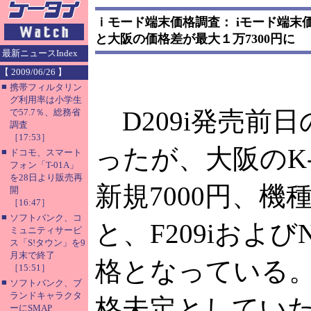
ｉモード端末価格調査： iモード端末価
と大阪の価格差が最大１万7300円に
最新ニュースIndex
【 2009/06/26 】
■
携帯フィルタリン
グ利用率は小学生
D209i発売前
で57.7％、総務省
調査
［17:53］
ったが、大阪のK-st
■
ドコモ、スマート
フォン「T-01A」
を28日より販売再
新規7000円、機種
開
［16:47］
■
ソフトバンク、コ
と、F209iおよび
ミュニティサービ
ス「S!タウン」を9
月末で終了
格となっている
［15:51］
■
ソフトバンク、ブ
ランドキャラクタ
格未定としてい
ーにSMAP