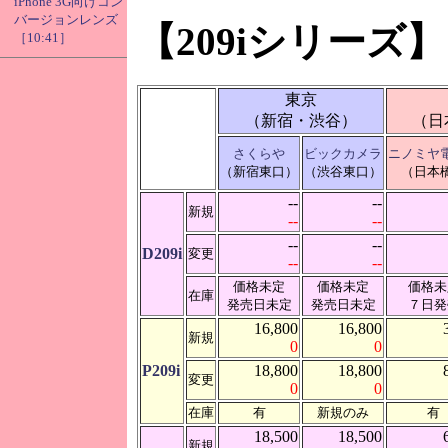
iPhone 3G向けコン
バージョンレンズ
【209iシリーズ】
［10:41］
東京
（新宿・渋谷）
（日
さくらや
ビックカメラ
ニノミヤ
（新宿東口）
（渋谷東口）
（日本
--
--
新規
--
--
--
--
D209i
変更
--
--
価格未定
価格未定
価格未
在庫
発売日未定
発売日未定
７日発
16,800
16,800
新規
0
0
P209i
18,800
18,800
変更
0
0
在庫
有
新規のみ
有
18,500
18,500
新規