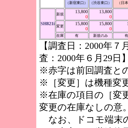
（新宿東口）
（渋谷東口）
（日
13,800
13,800
新規
0
0
SH821i
15,800
15,800
変更
0
0
在庫
有
新規のみ
【調査日：2000年
査：2000年６月29日
※赤字は前回調査と
※［変更］は機種変
※在庫の項目の［変
変更の在庫なしの意
なお、ドコモ端末の