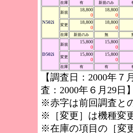
在庫
有
新規のみ
18,800
18,800
新規
0
0
N502i
18,800
18,800
変更
0
0
在庫
新規のみ
無
15,800
15,800
新規
0
0
D502i
15,800
15,800
変更
0
0
在庫
有
有
【調査日：2000年
査：2000年６月29日
※赤字は前回調査と
※［変更］は機種変
※在庫の項目の［変