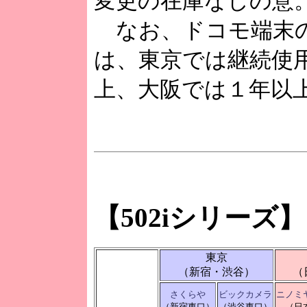
変更の在庫なしの意
なお、ドコモ端末の
は、東京では継続使用
上、大阪では１年以
【502iシリーズ】
東京
（新宿・渋谷）
（
さくらや
ビックカメラ
ニノミ
（新宿東口）
（渋谷東口）
（日