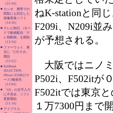
［15:34］
■
カシオ、携帯での
ねK-stationと
閲覧にも対応した
画像変換ソフト
［14:56］
F209i、N209i
■
テレビ朝日、iモー
ドで動画配信「テ
が予想される。
レ朝動画」を開始
［13:54］
■
ファーウェイ、東
京に「LTEラボ」
開設
［13:22］
大阪ではニノミ
■
SoftBank
SELECTION、
iPhone 3GS向けケ
P502i、F502i
ース3種発売
［13:04］
F502itでは東
■
「G9」の文字入力
に不具合、ソフト
更新開始
１万7300円まで
［11:14］
■
アドプラス、