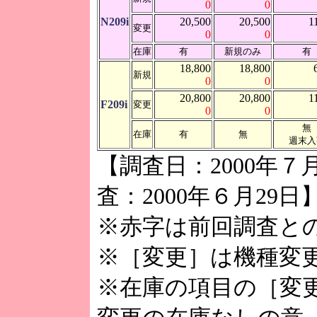
0
0
N209i
20,500
20,500
1
変更
0
0
在庫
有
新規のみ
有
18,800
18,800
新規
0
0
20,800
20,800
1
F209i
変更
0
0
無
在庫
有
無
週末入
【調査日：2000年
査：2000年６月29日
※赤字は前回調査と
※［変更］は機種変
※在庫の項目の［変