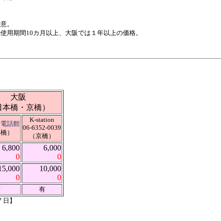
の意。
使用期間10カ月以上、大阪では１年以上の価格。
大阪
日本橋・京橋）
K-station
ヤ電話館
06-6352-0039
本橋）
（京橋）
6,800
6,000
0
0
15,000
10,000
0
0
有
有
７日】