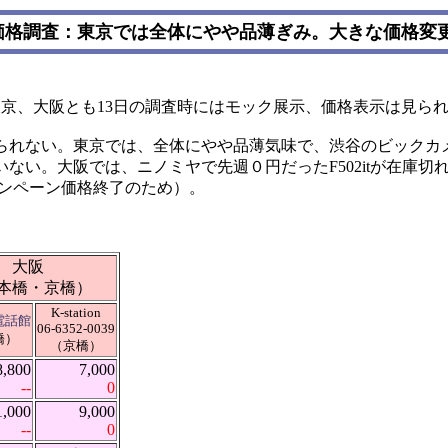
末価格調査：東京では全体にやや品薄ぎみ。大きな価格変
東京、大阪とも13日の調査時にはモック展示、価格表示は見ら
れない。東京では、全体にやや品薄気味で、渋谷のビックカメ
ない。大阪では、ニノミヤで先週０円だったF502itが在庫切
ャンペーン価格終了のため）。
大阪
本橋・京橋）
K-station
電話館
06-6352-0039
橋）
（京橋）
8,800
7,000
--
0
1,000
9,000
--
0