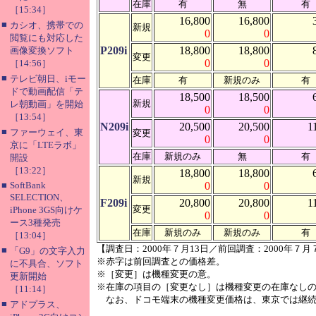
在庫
有
無
有
［15:34］
16,800
16,800
■
カシオ、携帯での
新規
0
0
閲覧にも対応した
P209i
18,800
18,800
画像変換ソフト
変更
0
0
［14:56］
■
テレビ朝日、iモー
在庫
有
新規のみ
有
ドで動画配信「テ
18,500
18,500
新規
レ朝動画」を開始
0
0
［13:54］
N209i
20,500
20,500
1
■
ファーウェイ、東
変更
0
0
京に「LTEラボ」
在庫
新規のみ
無
有
開設
［13:22］
18,800
18,800
新規
■
SoftBank
0
0
SELECTION、
F209i
20,800
20,800
1
変更
iPhone 3GS向けケ
0
0
ース3種発売
在庫
新規のみ
新規のみ
有
［13:04］
【調査日：2000年７月13日／前回調査：2000年７月
■
「G9」の文字入力
※赤字は前回調査との価格差。
に不具合、ソフト
※［変更］は機種変更の意。
更新開始
※在庫の項目の［変更なし］は機種変更の在庫なし
［11:14］
なお、ドコモ端末の機種変更価格は、東京では継続
■
アドプラス、