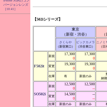
iPhone 3G向けコン
バージョンレンズ
［10:41］
【502iシリーズ】
東京
（新宿・渋谷）
（
さくらや
ビックカメラ
ニノミ
（新宿東口）
（渋谷東口）
（日
17,300
17,300
新規
0
0
19,300
19,300
F502it
変更
0
0
在庫
有
新規のみ
納
12,500
12,500
新規
0
--
SO502i
14,500
--
変更
0
--
在庫
新規のみ
新規のみ