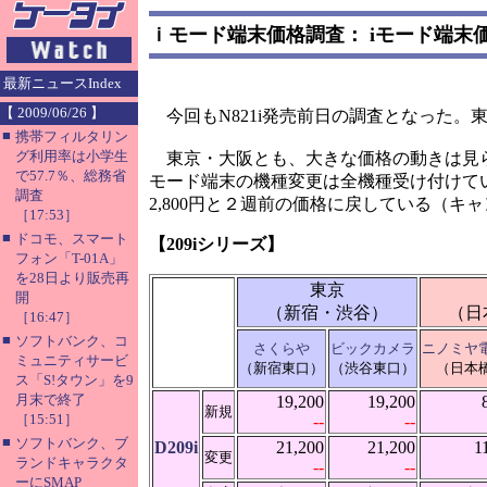
ｉモード端末価格調査： iモード端
最新ニュースIndex
【 2009/06/26 】
今回もN821i発売前日の調査となった。
■
携帯フィルタリン
グ利用率は小学生
東京・大阪とも、大きな価格の動きは見ら
で57.7％、総務省
モード端末の機種変更は全機種受け付けてい
調査
2,800円と２週前の価格に戻している（キ
［17:53］
■
ドコモ、スマート
【209iシリーズ】
フォン「T-01A」
を28日より販売再
東京
開
（新宿・渋谷）
（日
［16:47］
■
ソフトバンク、コ
さくらや
ビックカメラ
ニノミヤ
ミュニティサービ
（新宿東口）
（渋谷東口）
（日本
ス「S!タウン」を9
月末で終了
19,200
19,200
新規
［15:51］
--
--
■
ソフトバンク、ブ
D209i
21,200
21,200
1
変更
ランドキャラクタ
--
--
ーにSMAP