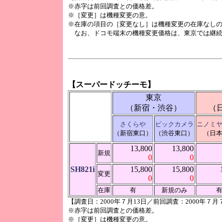
※赤字は前回調査との価格差。
※［変更］は機種変更の意。
※在庫の項目の［変更なし］は機種変更の在庫なし
なお、ドコモ端末の機種変更価格は、東京では継続
【スーパードッチーモ】
東京
（新宿・渋谷）
（
さくらや
ビックカメラ
ニノミ
（新宿東口）
（渋谷東口）
（日
13,800
13,800
新規
0
0
SH821i
15,800
15,800
変更
0
0
在庫
有
新規のみ
【調査日：2000年７月13日／前回調査：2000年７月
※赤字は前回調査との価格差。
※［変更］は機種変更の意。