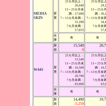
25カ月以上：
25カ月以
26,040
29,
13～25カ月未
13～25カ
MEDIA
変
満：27,090
満：30,2
SKIN
更
7～13カ月未満：
7～13カ月未
31,290
34,
7カ月未満：
7カ月未
57,855
57,
在
有
有
庫
15,540
20,
新
0
規
25カ月以上：
25カ月以
15,540
15,
13～25カ月未
13～25カ
変
満：16,590
満：16,5
W44S
更
7～13カ月未満：
7～13カ月未
20,790
20,
7カ月未満：
7カ月未
63,000
63,
在
有
有
庫
14,490
19,
新
-5,250
規