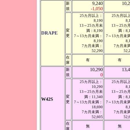
9,240
10,
新
-1,050
規
25カ月以上：
25カ月以
8,190
8,
13～25カ月未
13～25カ
変
満：8,190
満：8,1
DRAPE
更
7～13カ月未満：
7～13カ月未
8,190
8,
7カ月未満：
7カ月未
52,290
52,
在
有
有
庫
10,290
13,
新
0
規
25カ月以上：
25カ月以
10,290
8,
13～25カ月未
13～25カ
変
満：11,340
満：8,1
W42S
更
7～13カ月未満：
7～13カ月未
18,690
8,
7カ月未満：
7カ月未
52,605
52,
在
無
無
庫