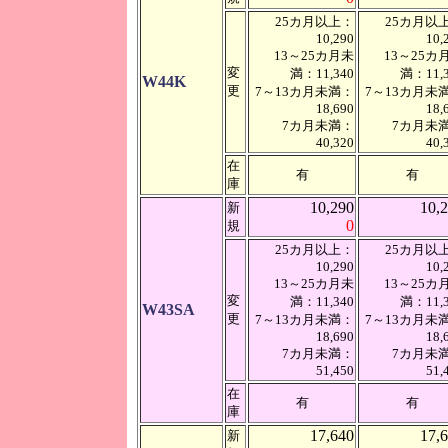
25カ月以上：
25カ月以
10,290
10,
13～25カ月未
13～25カ
変
満：11,340
満：11,3
W44K
更
7～13カ月未満：
7～13カ月未
18,690
18,
7カ月未満：
7カ月未
40,320
40,
在
有
有
庫
10,290
10,
新
0
規
25カ月以上：
25カ月以
10,290
10,
13～25カ月未
13～25カ
変
満：11,340
満：11,3
W43SA
更
7～13カ月未満：
7～13カ月未
18,690
18,
7カ月未満：
7カ月未
51,450
51,
在
有
有
庫
17,640
17,
新