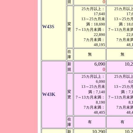
0
規
25カ月以上：
25カ月以
17,640
17,
13～25カ月未
13～25カ
変
満：18,690
満：18,6
W43S
更
7～13カ月未満：
7～13カ月未
22,890
22,
7カ月未満：
7カ月未
48,195
48,
在
無
無
庫
6,090
10,
新
0
規
25カ月以上：
25カ月以
6,090
6,
13～25カ月未
13～25カ
変
満：7,140
満：7,1
W43K
更
7～13カ月未満：
7～13カ月未
8,190
8,
7カ月未満：
7カ月未
48,405
48,
在
有
有
庫
10,290
10,
新