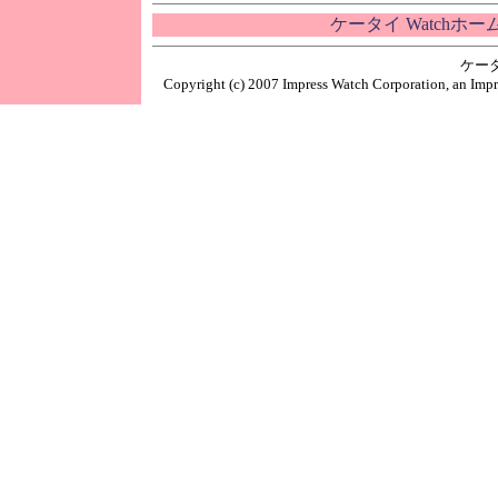
ケータイ Watchホ
ケー
Copyright (c) 2007 Impress Watch Corporation, an Impr