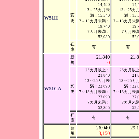
14,490
14,
13～25カ月未
13～25カ
変
満：15,540
満：15,5
W51H
更
7～13カ月未満：
7～13カ月未
19,740
19,
7カ月未満：
7カ月未
52,080
52,
在
有
有
庫
21,840
21,
新
0
規
25カ月以上：
25カ月以
21,840
21,
13～25カ月未
13～25カ
変
満：22,890
満：22,8
W51CA
更
7～13カ月未満：
7～13カ月未
27,090
27,
7カ月未満：
7カ月未
52,395
52,
在
有
有
庫
26,040
29,
新
-3,150
規