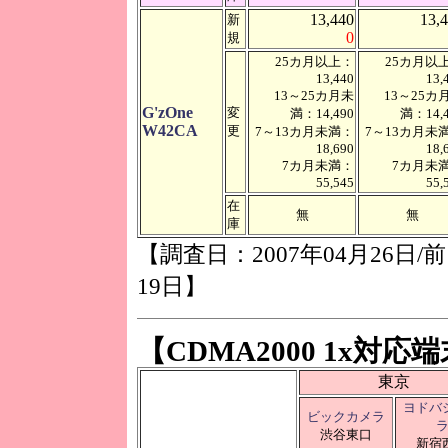
13,440
13,
新
0
規
25カ月以上：
25カ月以
13,440
13,
13～25カ月未
13～25カ
G'zOne
変
満：14,490
満：14,4
W42CA
更
7～13カ月未満：
7～13カ月未
18,690
18,
7カ月未満：
7カ月未
55,545
55,
在
無
無
庫
【調査日：2007年04月26日/
19日】
【CDMA2000 1x対応
東京
ヨドバ
ビックカメラ
渋谷東口
新宿