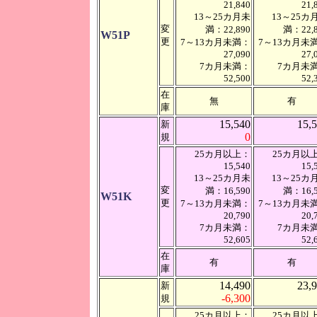
21,840
21,
13～25カ月未
13～25カ
変
満：22,890
満：22,8
W51P
更
7～13カ月未満：
7～13カ月未
27,090
27,
7カ月未満：
7カ月未
52,500
52,
在
無
有
庫
15,540
15,
新
0
規
25カ月以上：
25カ月以
15,540
15,
13～25カ月未
13～25カ
変
満：16,590
満：16,5
W51K
更
7～13カ月未満：
7～13カ月未
20,790
20,
7カ月未満：
7カ月未
52,605
52,
在
有
有
庫
14,490
23,
新
-6,300
規
25カ月以上：
25カ月以