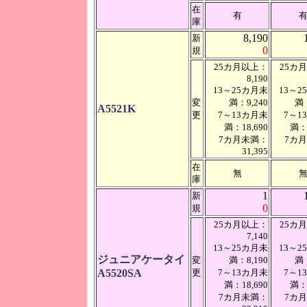
在
有
庫
8,190
新
0
規
25カ月以上：
25カ
8,190
13～25カ月未
13～2
変
満：9,240
満：
A5521K
更
7～13カ月未
7～1
満：18,690
満：1
7カ月未満：
7カ
31,395
在
無
庫
1
新
0
規
25カ月以上：
25カ
7,140
13～25カ月未
13～2
ジュニアケータイ
変
満：8,190
満：
A5520SA
更
7～13カ月未
7～1
満：18,690
満：1
7カ月未満：
7カ