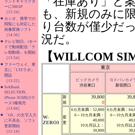
「在庫あり」と
ランドキャラクタ
ーにSMAP
も、新規のみに
［15:34］
■
カシオ、携帯での
り台数が僅少だ
閲覧にも対応した
画像変換ソフト
［14:56］
況だ。
■
テレビ朝日、iモー
ドで動画配信「テ
レ朝動画」を開始
【WILLCOM SI
［13:54］
■
ファーウェイ、東
東京
京に「LTEラボ」
開設
ビックカメラ
ヨドバシカメ
［13:22］
渋谷東口
新宿西口
■
SoftBank
SELECTION、
39,800
39,
新
iPhone 3GS向けケ
0
規
ース3種発売
［13:04］
6カ月未満：52,800
6カ月未満：64,8
■
「G9」の文字入力
6～10カ月未満：
6～10カ月未
W-
変
49,800
49,
に不具合、ソフト
ZERO3
更
10カ月以上：
10カ月以
更新開始
39,800
39,
［11:14］