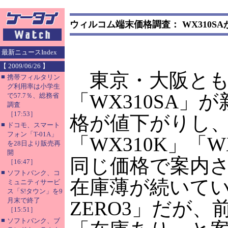
ウィルコム端末価格調査： WX310S
最新ニュースIndex
【 2009/06/26 】
東京・大阪とも
■
携帯フィルタリン
グ利用率は小学生
「WX310SA」
で57.7％、総務省
調査
［17:53］
格が値下がりし
■
ドコモ、スマート
フォン「T-01A」
「WX310K」「W
を28日より販売再
開
同じ価格で案内
［16:47］
■
ソフトバンク、コ
在庫薄が続いてい
ミュニティサービ
ス「S!タウン」を9
月末で終了
ZERO3」だが、
［15:51］
■
ソフトバンク、ブ