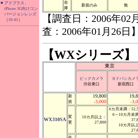
在
■
アドプラス、
新規のみ
無
庫
iPhone 3G向けコン
バージョンレンズ
【調査日：2006年02
［10:41］
査：2006年01月26日
【WXシリーズ】
東京
ビックカメラ
ヨドバシカメ
渋谷東口
新宿西口
19,800
19,
新
-3,000
-3,
規
6カ月未満：52,5
6～10カ月未
変
10カ月以上：
WX310SA
37,
更
27,800
10カ月以
27,
在