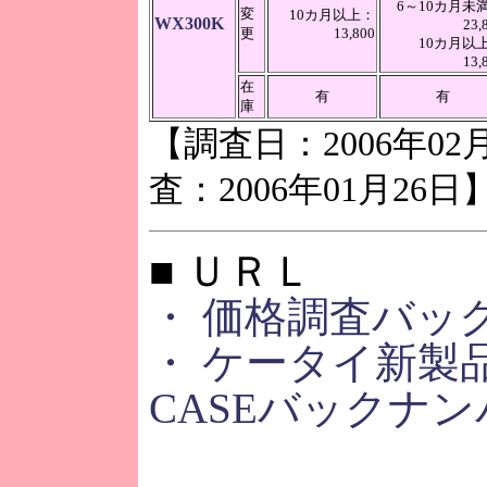
6～10カ月未
変
10カ月以上：
WX300K
23,
更
13,800
10カ月以
13,
在
有
有
庫
【調査日：2006年02
査：2006年01月26日
■ ＵＲＬ
・ 価格調査バッ
・ ケータイ新製品
CASEバックナン