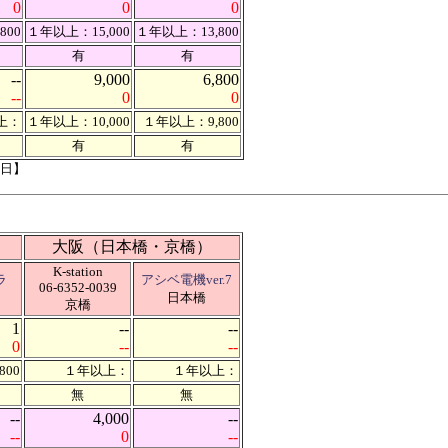
0
0
0
800
１年以上：15,000
１年以上：13,800
有
有
--
9,000
6,800
--
0
0
上：
１年以上：10,000
１年以上：9,800
有
有
2日】
大阪（日本橋・京橋）
K-station
ラ
アシベ電機ver.7
06-6352-0039
日本橋
京橋
1
--
--
0
--
--
800
１年以上：
１年以上：
無
無
--
4,000
--
--
0
--