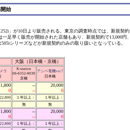
売開始
52i」が10日より販売される。東京の調査時点では、新規契約で1
一足早く販売が開始された店舗もあり、新規契約で13,000円
では505iシリーズなどが新規契約のみの取り扱いとなっている。
大阪（日本橋・京橋）
K-station
メラ
アシベ電機ver.7
06-6352-0039
口
日本橋
京橋
21,800
--
20,000
0
--
0
2,800
１年以上：
１年以上：
無
無
21,800
--
20,000
0
--
0
2,800
１年以上：
１年以上：