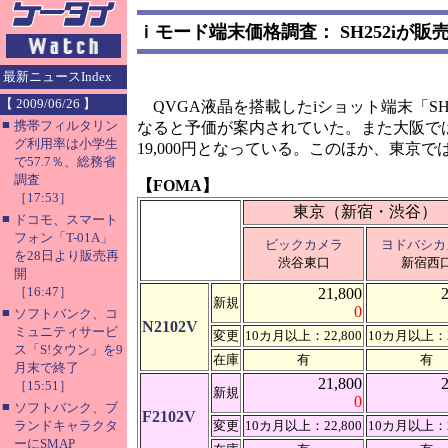
ｉモード端末価格調査： SH252iが販
最新ニュースIndex
【 2009/06/26 】
QVGA液晶を搭載したiショット端末「SH2
■
携帯フィルタリン
なると予価が案内されていた。また大阪では
グ利用率は小学生
19,000円となっている。このほか、東京
で57.7％、総務省
調査
【FOMA】
［17:53］
東京（新宿・渋谷）
■
ドコモ、スマート
フォン「T-01A」
ビックカメラ
ヨドバシカ
を28日より販売再
渋谷東口
新宿西
開
［16:47］
21,800
新規
0
■
ソフトバンク、コ
N2102V
ミュニティサービ
変更
10カ月以上：22,800
10カ月以上：2
ス「S!タウン」を9
在庫
有
有
月末で終了
21,800
［15:51］
新規
0
■
ソフトバンク、ブ
F2102V
ランドキャラクタ
変更
10カ月以上：22,800
10カ月以上：2
ーにSMAP