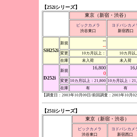
【252iシリーズ】
東京（新宿・渋谷）
ビックカメラ
ヨドバシカメ
渋谷東口
新宿西口
--
新規
--
SH252i
変更
10カ月以上：
10カ月以
在庫
未入荷
未入荷
16,800
16,
新規
0
D252i
変更
10カ月以上：21,800
10カ月以上：21,
在庫
有
有
【調査日：2003年10月09日/前回調査：2003年10月0
【251iシリーズ】
東京（新宿・渋谷）
ビックカメラ
ヨドバシカメ
渋谷東口
新宿西口