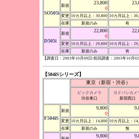
23,800
23,
新規
0
SO505i
変更
10カ月以上：30,800
10カ月以上：30,
在庫
新規のみ
有
22,800
22,
新規
0
D505i
変更
10カ月以上：29,800
10カ月以上：29,
在庫
新規のみ
有
【調査日：2003年10月09日/前回調査：2003年10月0
【504iSシリーズ】
東京（新宿・渋谷）
ビックカメラ
ヨドバシカメ
渋谷東口
新宿西口
9,800
9,
新規
0
F504iS
変更
10カ月以上：14,800
10カ月以上：14,
在庫
新規のみ
無
9,800
9,
新規