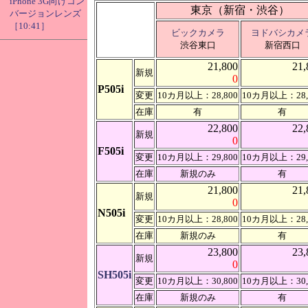
iPhone 3G向けコン
東京（新宿・渋谷）
バージョンレンズ
［10:41］
ビックカメラ
ヨドバシカメ
渋谷東口
新宿西口
21,800
21,
新規
0
P505i
変更
10カ月以上：28,800
10カ月以上：28,
在庫
有
有
22,800
22,
新規
0
F505i
変更
10カ月以上：29,800
10カ月以上：29,
在庫
新規のみ
有
21,800
21,
新規
0
N505i
変更
10カ月以上：28,800
10カ月以上：28,
在庫
新規のみ
有
23,800
23,
新規
0
SH505i
変更
10カ月以上：30,800
10カ月以上：30,
在庫
新規のみ
有