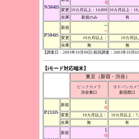
0
N504iS
変更
10カ月以上：14,800
10カ月以上：16,
在庫
新規のみ
有
--
新規
--
P504iS
変更
10カ月以上：
10カ月以
在庫
無
無
【調査日：2003年10月09日/前回調査：2003年10月0
【iモード対応端末】
東京（新宿・渋谷）
ビックカメラ
ヨドバシカメ
渋谷東口
新宿西口
1
新規
0
P211iS
変更
10カ月以上：
10カ月以上：7,
在庫
無
有
1
新規
0