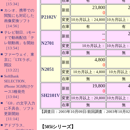
在庫
有
有
［15:34］
23,800
■
新規
カシオ、携帯での
0
閲覧にも対応した
P2102V
変更
10カ月以上：24,800
10カ月以上：2
画像変換ソフト
［14:56］
在庫
有
有
■
テレビ朝日、iモー
--
新規
ドで動画配信「テ
--
レ朝動画」を開始
N2701
変更
10カ月以上：
10カ月以上：3
［13:54］
在庫
無
無
■
ファーウェイ、東
4,800
京に「LTEラボ」
新規
0
開設
N2051
［13:22］
変更
10カ月以上：4,800
10カ月以上：
■
SoftBank
在庫
無
無
SELECTION、
19,800
iPhone 3GS向けケ
新規
0
ース3種発売
SH2101V
［13:04］
変更
10カ月以上：20,800
10カ月以上：5
■
「G9」の文字入力
在庫
無
無
に不具合、ソフト
【調査日：2003年10月09日/前回調査：2003年10月0
更新開始
［11:14］
■
アドプラス、
【505iシリーズ】