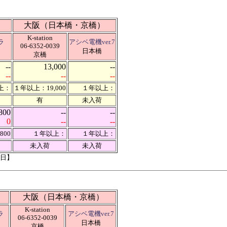
大阪（日本橋・京橋）
K-station
ラ
アシベ電機ver.7
06-6352-0039
日本橋
京橋
--
13,000
--
--
--
--
上：
１年以上：19,000
１年以上：
有
未入荷
800
--
--
0
--
--
800
１年以上：
１年以上：
未入荷
未入荷
2日】
大阪（日本橋・京橋）
K-station
ラ
アシベ電機ver.7
06-6352-0039
日本橋
京橋