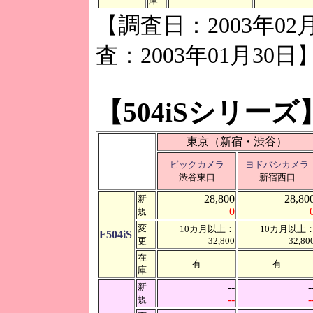
庫
【調査日：2003年02
査：2003年01月30日
【504iSシリーズ
東京（新宿・渋谷）
ビックカメラ
ヨドバシカメラ
渋谷東口
新宿西口
28,800
28,80
新
0
規
変
10カ月以上：
10カ月以上
F504iS
更
32,800
32,80
在
有
有
庫
--
-
新
--
-
規