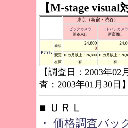
【M-stage visu
東京（新宿・渋谷）
ビックカメラ
ヨドバシカメ
渋谷東口
新宿西口
24,800
24,8
新規
0
P751v
変更
10カ月以上：26,800
10カ月以上：26,8
在庫
有
有
【調査日：2003年02
査：2003年01月30日
■ ＵＲＬ
・ 価格調査バッ