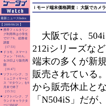
ｉモード端末価格調査： 大阪でカメラ
最新ニュースIndex
【 2009/06/26 】
■
携帯フィルタリン
大阪では、504
グ利用率は小学生
で57.7％、総務省
調査
212iシリーズな
［17:53］
■
ドコモ、スマート
フォン「T-01A」
端末の多くが新規
を28日より販売再
開
［16:47］
販売されている
■
ソフトバンク、コ
ミュニティサービ
ス「S!タウン」を9
から販売休止と
月末で終了
［15:51］
■
「N504iS」だ
ソフトバンク、ブ
ランドキャラクタ
ーにSMAP