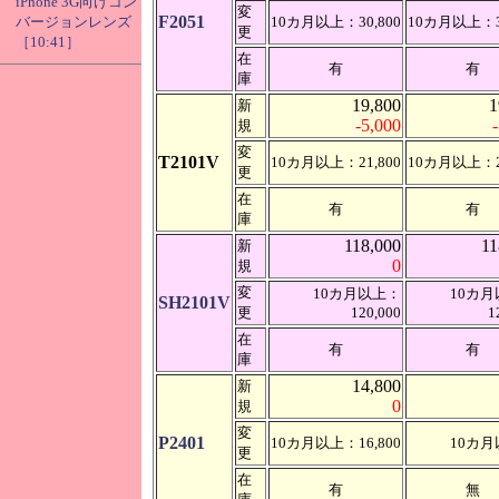
iPhone 3G向けコン
変
F2051
バージョンレンズ
10カ月以上：30,800
10カ月以上：30
更
［10:41］
在
有
有
庫
19,800
1
新
-5,000
規
変
T2101V
10カ月以上：21,800
10カ月以上：21
更
在
有
有
庫
118,000
11
新
0
規
変
10カ月以上：
10カ
SH2101V
更
120,000
1
在
有
有
庫
14,800
新
0
規
変
P2401
10カ月以上：16,800
10カ
更
在
有
無