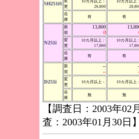
変
10カ月以上：
10カ月以上
SH251iS
更
28,800
28,80
在
有
有
庫
13,800
13,80
新
0
規
変
10カ月以上：
10カ月以上
N251i
更
17,800
17,80
在
有
有
庫
--
新
--
規
変
D251i
10カ月以上：
10カ月以上
更
在
無
無
庫
【調査日：2003年02
査：2003年01月30日