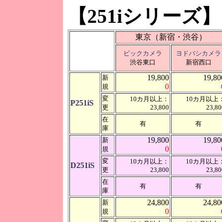
【251iシリーズ】
東京（新宿・渋谷）
ビックカメラ
ヨドバシカメラ
渋谷東口
新宿西口
19,800
19,80
新
0
規
変
10カ月以上：
10カ月以上
P251iS
更
23,800
23,80
在
有
有
庫
19,800
19,80
新
0
規
変
10カ月以上：
10カ月以上
D251iS
更
23,800
23,80
在
有
有
庫
24,800
24,80
新
0
規