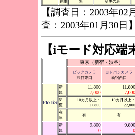
在庫
無
変更のみ
【調査日：2003年02
査：2003年01月30日
【iモード対応端
東京（新宿・渋谷）
ビックカメラ
ヨドバシカメラ
渋谷東口
新宿西口
11,800
11,80
新
7,000
7,00
規
変
10カ月以上：
10カ月以上
F671iS
更
17,800
22,80
在
有
有
庫
9,800
9,80
新
0
規