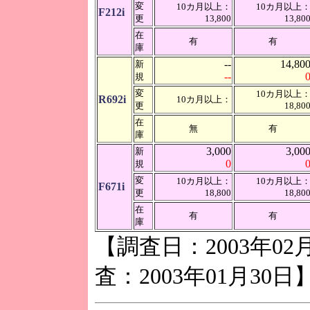
変
10カ月以上：
10カ月以上
F212i
更
13,800
13,80
在
有
有
庫
--
14,80
新
--
規
変
10カ月以上
R692i
10カ月以上：
更
18,80
在
無
有
庫
3,000
3,00
新
0
規
変
10カ月以上：
10カ月以上
F671i
更
18,800
18,80
在
有
有
庫
【調査日：2003年02
査：2003年01月30日