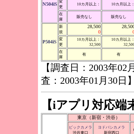
変
N504iS
10カ月以上：
10カ月以上
更
在
販売なし
販売なし
庫
28,500
28,50
新
0
規
変
10カ月以上：
10カ月以上
P504iS
更
32,500
32,50
在
有
有
庫
【調査日：2003年02
査：2003年01月30日
【iアプリ対応端
東京（新宿・渋谷）
ビックカメラ
ヨドバシカメラ
渋谷東口
新宿西口