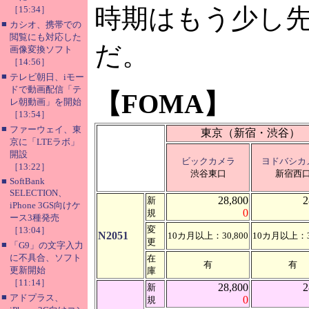
時期はもう少し
［15:34］
■
カシオ、携帯での
閲覧にも対応した
だ。
画像変換ソフト
［14:56］
■
テレビ朝日、iモー
ドで動画配信「テ
【FOMA】
レ朝動画」を開始
［13:54］
■
ファーウェイ、東
東京（新宿・渋谷）
京に「LTEラボ」
開設
ビックカメラ
ヨドバシカ
［13:22］
渋谷東口
新宿西
■
SoftBank
SELECTION、
28,800
2
新
iPhone 3GS向けケ
0
規
ース3種発売
変
［13:04］
N2051
10カ月以上：30,800
10カ月以上：30
更
■
「G9」の文字入力
に不具合、ソフト
在
有
有
更新開始
庫
［11:14］
28,800
2
新
■
アドプラス、
0
規