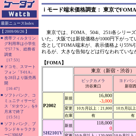
ｉモード端末価格調査： 東京でFOMA、5
最新ニュースIndex
【 2009/06/26 】
東京では、FOMA、504i、251i各シリ
■
携帯フィルタリン
いた。大阪では新規価格が1000円下がっ
グ利用率は小学生
念としてFOMA端末が、表示価格より55%
で57.7％、総務省
れるが、大きな告知などは行なわれていな
調査
［17:53］
【FOMA】
■
ドコモ、スマート
東京（新宿・渋谷）
フォン「T-01A」
を28日より販売再
ビックカメラ
ヨドバシ
開
渋谷東口
新宿
［16:47］
■
ソフトバンク、コ
16,800
新規
ミュニティサービ
-3,000
P2002
ス「S!タウン」を9
変更
10カ月以上：21,800
10カ月以上：
月末で終了
在庫
有
有
［15:51］
118,000
■
ソフトバンク、ブ
新規
0
ランドキャラクタ
SH2101V
ーにSMAP
変更
10カ月以上：120,000
10カ月以上：1