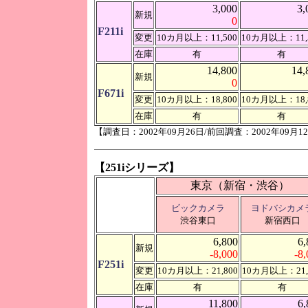
3,000
3,
新規
0
F211i
変更
10カ月以上：11,500
10カ月以上：11,
在庫
有
有
14,800
14,
新規
0
F671i
変更
10カ月以上：18,800
10カ月以上：18,
在庫
有
有
【調査日：2002年09月26日/前回調査：2002年09月1
【251iシリーズ】
東京（新宿・渋谷）
ビックカメラ
ヨドバシカメ
渋谷東口
新宿西口
6,800
6,
新規
-8,000
-8
F251i
変更
10カ月以上：21,800
10カ月以上：21,
在庫
有
有
11,800
6,