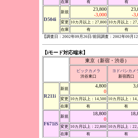
在庫
有
有
23,800
23,
新規
-3,000
-3
D504i
変更
10カ月以上：27,800
10カ月以上：27,
在庫
有
有
【調査日：2002年09月26日/前回調査：2002年09月1
【iモード対応端末】
東京（新宿・渋谷）
ビックカメラ
ヨドバシカメ
渋谷東口
新宿西口
4,800
3,
新規
0
R211i
変更
10カ月以上：14,500
10カ月以上：14,
在庫
有
有
18,800
18,
新規
0
F671iS
変更
10カ月以上：22,800
10カ月以上：22,
在庫
有
有