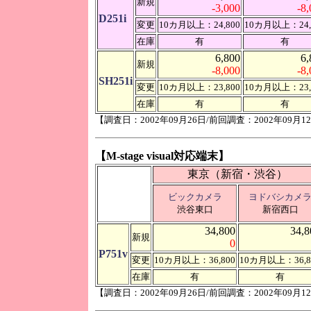
新規
-3,000
-8
D251i
変更
10カ月以上：24,800
10カ月以上：24,
在庫
有
有
6,800
6,
新規
-8,000
-8
SH251i
変更
10カ月以上：23,800
10カ月以上：23,
在庫
有
有
【調査日：2002年09月26日/前回調査：2002年09月1
【M-stage visual対応端末】
東京（新宿・渋谷）
ビックカメラ
ヨドバシカメ
渋谷東口
新宿西口
34,800
34,8
新規
0
P751v
変更
10カ月以上：36,800
10カ月以上：36,8
在庫
有
有
【調査日：2002年09月26日/前回調査：2002年09月1