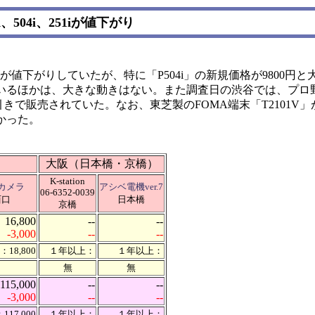
04i、251iが値下がり
ーズが値下がりしていたが、特に「P504i」の新規価格が9800円
ているほかは、大きな動きはない。また調査日の渋谷では、プロ
引きで販売されていた。なお、東芝製のFOMA端末「T2101V」
かった。
大阪（日本橋・京橋）
K-station
カメラ
アシベ電機ver.7
06-6352-0039
西口
日本橋
京橋
16,800
--
--
-3,000
--
--
18,800
１年以上：
１年以上：
無
無
115,000
--
--
-3,000
--
--
17,000
１年以上：
１年以上：