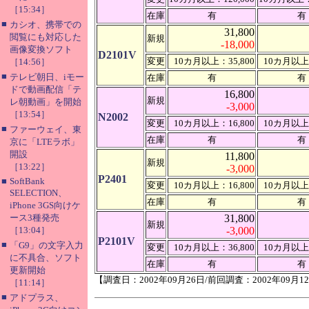
［15:34］
在庫
有
有
■
カシオ、携帯での
31,800
閲覧にも対応した
新規
-18,000
画像変換ソフト
D2101V
変更
10カ月以上：35,800
10カ月以上：
［14:56］
■
テレビ朝日、iモー
在庫
有
有
ドで動画配信「テ
16,800
新規
レ朝動画」を開始
-3,000
［13:54］
N2002
変更
10カ月以上：16,800
10カ月以上：
■
ファーウェイ、東
在庫
有
有
京に「LTEラボ」
開設
11,800
新規
［13:22］
-3,000
P2401
■
SoftBank
変更
10カ月以上：16,800
10カ月以上：
SELECTION、
在庫
有
有
iPhone 3GS向けケ
ース3種発売
31,800
新規
［13:04］
-3,000
P2101V
■
「G9」の文字入力
変更
10カ月以上：36,800
10カ月以上：
に不具合、ソフト
在庫
有
有
更新開始
【調査日：2002年09月26日/前回調査：2002年09月1
［11:14］
■
アドプラス、