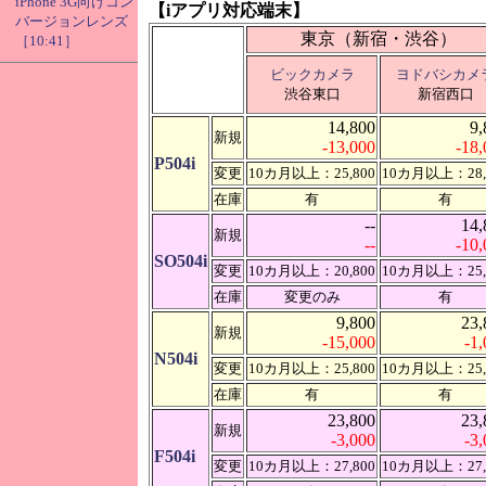
iPhone 3G向けコン
【iアプリ対応端末】
バージョンレンズ
東京（新宿・渋谷）
［10:41］
ビックカメラ
ヨドバシカメ
渋谷東口
新宿西口
14,800
9,
新規
-13,000
-18,
P504i
変更
10カ月以上：25,800
10カ月以上：28,
在庫
有
有
--
14,
新規
--
-10,
SO504i
変更
10カ月以上：20,800
10カ月以上：25,
在庫
変更のみ
有
9,800
23,
新規
-15,000
-1
N504i
変更
10カ月以上：25,800
10カ月以上：25,
在庫
有
有
23,800
23,
新規
-3,000
-3
F504i
変更
10カ月以上：27,800
10カ月以上：27,