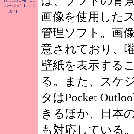
は、ソフトの背
iPhone 3G向けコン
バージョンレンズ
［10:41］
画像を使用した
管理ソフト。画
意されており、
壁紙を表示する
る。また、スケ
タはPocket Out
きるほか、日本
も対応している