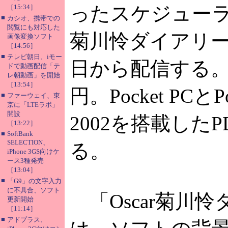
ったスケジューラー
［15:34］
■
カシオ、携帯での
閲覧にも対応した
菊川怜ダイアリー
画像変換ソフト
［14:56］
■
テレビ朝日、iモー
日から配信する。価
ドで動画配信「テ
レ朝動画」を開始
［13:54］
円。Pocket PCとPo
■
ファーウェイ、東
京に「LTEラボ」
開設
2002を搭載した
［13:22］
■
SoftBank
SELECTION、
る。
iPhone 3GS向けケ
ース3種発売
［13:04］
■
「G9」の文字入力
に不具合、ソフト
「Oscar菊川
更新開始
［11:14］
■
アドプラス、