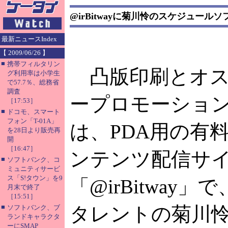
@irBitwayに菊川怜のスケジュール
最新ニュースIndex
【 2009/06/26 】
■
携帯フィルタリン
凸版印刷とオス
グ利用率は小学生
で57.7％、総務省
調査
ープロモーショ
［17:53］
■
ドコモ、スマート
フォン「T-01A」
は、PDA用の有
を28日より販売再
開
［16:47］
ンテンツ配信サ
■
ソフトバンク、コ
ミュニティサービ
ス「S!タウン」を9
「@irBitway」で
月末で終了
［15:51］
■
タレントの菊川
ソフトバンク、ブ
ランドキャラクタ
ーにSMAP