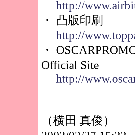
http://www.airb
・ 凸版印刷
http://www.toppa
・ OSCARPROMO
Official Site
http://www.oscar
（横田 真俊）