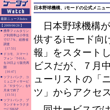
日本野球機構、iモードの公式メニュ
最新ニュースIndex
日本野球機構が
【 2009/06/26 】
■
携帯フィルタリン
グ利用率は小学生
供するiモード向
で57.7％、総務省
調査
［17:53］
報」をスタートし
■
ドコモ、スマート
フォン「T-01A」
ビスだが、７月
を28日より販売再
開
［16:47］
ューリストの「ニ
■
ソフトバンク、コ
ミュニティサービ
ス「S!タウン」を9
ツ」からアクセ
月末で終了
［15:51］
■
ソフトバンク、ブ
ランドキャラクタ
同サービスでは
ーにSMAP