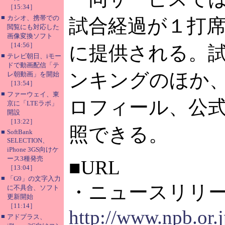
［15:34］
■
カシオ、携帯での
試合経過が１打
閲覧にも対応した
画像変換ソフト
［14:56］
に提供される。
■
テレビ朝日、iモー
ドで動画配信「テ
ンキングのほか
レ朝動画」を開始
［13:54］
■
ファーウェイ、東
ロフィール、公
京に「LTEラボ」
開設
［13:22］
照できる。
■
SoftBank
SELECTION、
iPhone 3GS向けケ
ース3種発売
■URL
［13:04］
■
「G9」の文字入力
・ニュースリリ
に不具合、ソフト
更新開始
［11:14］
http://www.npb.or.
■
アドプラス、