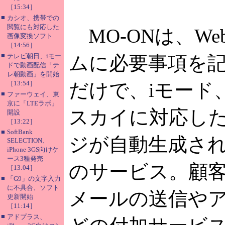
［15:34］
■
カシオ、携帯での
閲覧にも対応した
MO-ONは、W
画像変換ソフト
［14:56］
■
テレビ朝日、iモー
ムに必要事項を
ドで動画配信「テ
レ朝動画」を開始
［13:54］
だけで、iモード、E
■
ファーウェイ、東
京に「LTEラボ」
スカイに対応し
開設
［13:22］
■
SoftBank
ジが自動生成さ
SELECTION、
iPhone 3GS向けケ
ース3種発売
のサービス。顧
［13:04］
■
「G9」の文字入力
に不具合、ソフト
メールの送信や
更新開始
［11:14］
■
アドプラス、