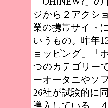
「OH!NEW?」
ジから２アクシ
業の携帯サイト
いうもの。昨年1
ョッピング」「
つのカテゴリー
ーオータニやソ
26社が試験的に
導入している。