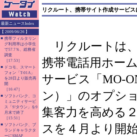
リクルート、携帯サイト作成サービス
最新ニュースIndex
【 2009/06/26 】
■
携帯フィルタリン
リクルートは、
グ利用率は小学生
で57.7％、総務省
調査
携帯電話用ホー
［17:53］
■
ドコモ、スマート
フォン「T-01A」
サービス「MO-O
を28日より販売再
開
［16:47］
ン）」のオプシ
■
ソフトバンク、コ
ミュニティサービ
ス「S!タウン」を9
集客力を高める
月末で終了
［15:51］
■
スを４月より開
ソフトバンク、ブ
ランドキャラクタ
ーにSMAP