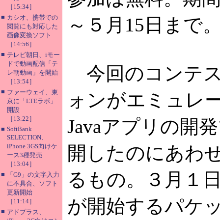
［15:34］
■
カシオ、携帯での
～５月15日まで
閲覧にも対応した
画像変換ソフト
［14:56］
■
テレビ朝日、iモー
ドで動画配信「テ
今回のコンテスト
レ朝動画」を開始
［13:54］
■
ファーウェイ、東
ォンがエミュレ
京に「LTEラボ」
開設
［13:22］
Javaアプリの開
■
SoftBank
SELECTION、
iPhone 3GS向けケ
開したのにあわ
ース3種発売
［13:04］
るもの。３月１日
■
「G9」の文字入力
に不具合、ソフト
更新開始
が開始するパケ
［11:14］
■
アドプラス、