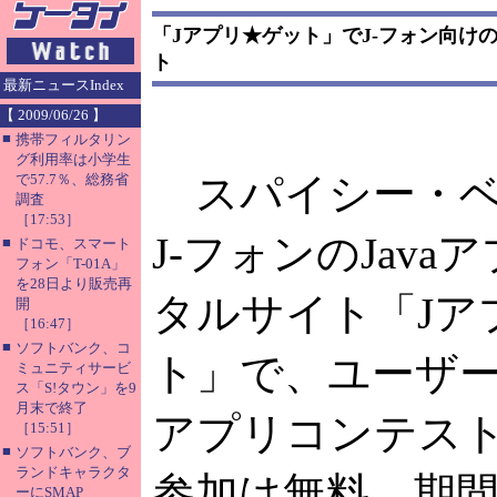
「Jアプリ★ゲット」でJ-フォン向けの
ト
最新ニュースIndex
【 2009/06/26 】
■
携帯フィルタリン
グ利用率は小学生
スパイシー・ベ
で57.7％、総務省
調査
［17:53］
J-フォンのJava
■
ドコモ、スマート
フォン「T-01A」
を28日より販売再
タルサイト「Jア
開
［16:47］
■
ソフトバンク、コ
ト」で、ユーザー制
ミュニティサービ
ス「S!タウン」を9
月末で終了
アプリコンテス
［15:51］
■
ソフトバンク、ブ
ランドキャラクタ
参加は無料。期間
ーにSMAP