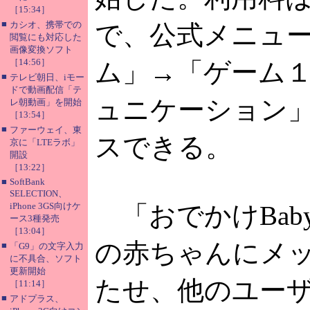
［15:34］
■
カシオ、携帯での
で、公式メニュ
閲覧にも対応した
画像変換ソフト
［14:56］
ム」→「ゲーム
■
テレビ朝日、iモー
ドで動画配信「テ
ュニケーション
レ朝動画」を開始
［13:54］
■
ファーウェイ、東
スできる。
京に「LTEラボ」
開設
［13:22］
■
SoftBank
SELECTION、
iPhone 3GS向けケ
「おでかけBab
ース3種発売
［13:04］
の赤ちゃんにメ
■
「G9」の文字入力
に不具合、ソフト
更新開始
たせ、他のユー
［11:14］
■
アドプラス、