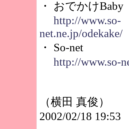
・ おでかけBaby
http://www.so-
net.ne.jp/odekake/
・ So-net
http://www.so-ne
（横田 真俊）
2002/02/18 19:53