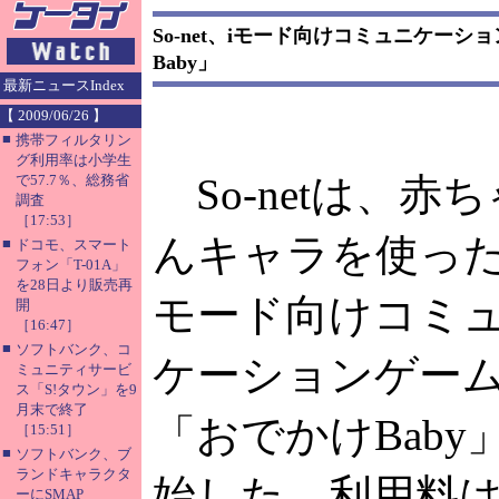
So-net、iモード向けコミュニケー
Baby」
最新ニュースIndex
【 2009/06/26 】
■
携帯フィルタリン
グ利用率は小学生
So-netは、赤ち
で57.7％、総務省
調査
［17:53］
んキャラを使った
■
ドコモ、スマート
フォン「T-01A」
を28日より販売再
モード向けコミ
開
［16:47］
■
ソフトバンク、コ
ケーションゲー
ミュニティサービ
ス「S!タウン」を9
月末で終了
「おでかけBaby
［15:51］
■
ソフトバンク、ブ
ランドキャラクタ
始した。利用料は
ーにSMAP