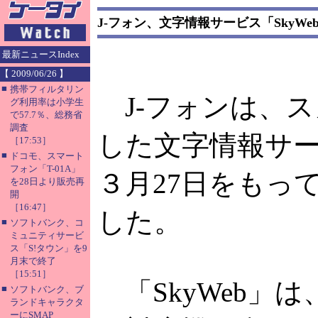
J-フォン、文字情報サービス「SkyWe
最新ニュースIndex
【 2009/06/26 】
■
携帯フィルタリン
J-フォンは、
グ利用率は小学生
で57.7％、総務省
調査
した文字情報サービ
［17:53］
■
ドコモ、スマート
フォン「T-01A」
３月27日をもっ
を28日より販売再
開
［16:47］
した。
■
ソフトバンク、コ
ミュニティサービ
ス「S!タウン」を9
月末で終了
［15:51］
「SkyWeb」
■
ソフトバンク、ブ
ランドキャラクタ
ーにSMAP