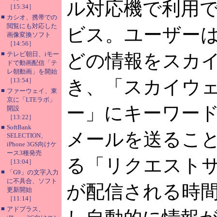
ル対応機で利用
［15:34］
■
カシオ、携帯での
閲覧にも対応した
ビス。ユーザー
画像変換ソフト
［14:56］
■
テレビ朝日、iモー
どの情報をスカ
ドで動画配信「テ
レ朝動画」を開始
［13:54］
き、「スカイウ
■
ファーウェイ、東
京に「LTEラボ」
ー」にキーワー
開設
［13:22］
■
SoftBank
メールを送るこ
SELECTION、
iPhone 3GS向けケ
ース3種発売
る「リクエスト
［13:04］
■
「G9」の文字入力
に不具合、ソフト
が配信される時
更新開始
［11:14］
■
アドプラス、