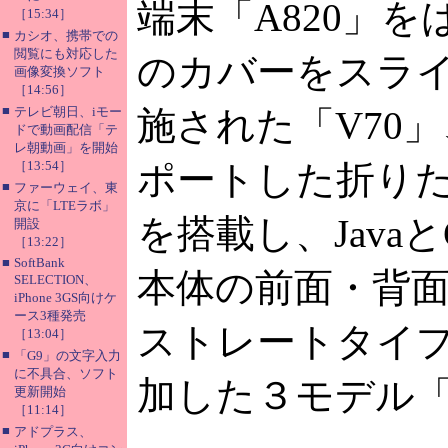
端末「A820」
［15:34］
■
カシオ、携帯での
閲覧にも対応した
のカバーをスラ
画像変換ソフト
［14:56］
■
テレビ朝日、iモー
施された「V70」
ドで動画配信「テ
レ朝動画」を開始
［13:54］
ポートした折りた
■
ファーウェイ、東
京に「LTEラボ」
を搭載し、Java
開設
［13:22］
■
SoftBank
本体の前面・背
SELECTION、
iPhone 3GS向けケ
ース3種発売
ストレートタイプの
［13:04］
■
「G9」の文字入力
に不具合、ソフト
加した３モデル「V6
更新開始
［11:14］
■
アドプラス、