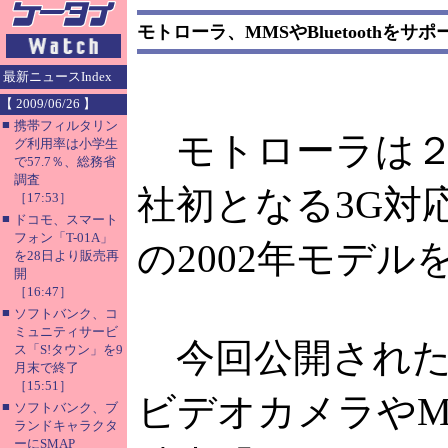
モトローラ、MMSやBluetoothを
最新ニュースIndex
【 2009/06/26 】
■
携帯フィルタリン
モトローラは２月14
グ利用率は小学生
で57.7％、総務省
調査
社初となる3G対
［17:53］
■
ドコモ、スマート
フォン「T-01A」
の2002年モデル
を28日より販売再
開
［16:47］
■
ソフトバンク、コ
ミュニティサービ
今回公開された
ス「S!タウン」を9
月末で終了
［15:51］
ビデオカメラやMM
■
ソフトバンク、ブ
ランドキャラクタ
ーにSMAP