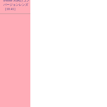
iPhone 3G向けコン
バージョンレンズ
［10:41］