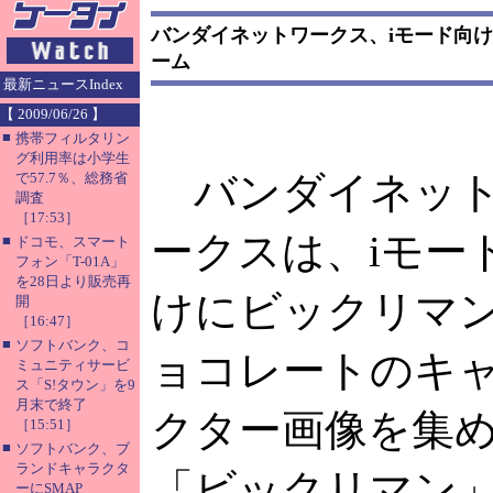
バンダイネットワークス、iモード向
ーム
最新ニュースIndex
【 2009/06/26 】
■
携帯フィルタリン
グ利用率は小学生
バンダイネッ
で57.7％、総務省
調査
［17:53］
ークスは、iモー
■
ドコモ、スマート
フォン「T-01A」
を28日より販売再
けにビックリマ
開
［16:47］
■
ソフトバンク、コ
ョコレートのキ
ミュニティサービ
ス「S!タウン」を9
月末で終了
クター画像を集
［15:51］
■
ソフトバンク、ブ
ランドキャラクタ
「ビックリマン
ーにSMAP