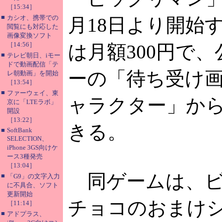
［15:34］
■
カシオ、携帯での
月18日より開始
閲覧にも対応した
画像変換ソフト
［14:56］
は月額300円で
■
テレビ朝日、iモー
ドで動画配信「テ
ーの「待ち受け
レ朝動画」を開始
［13:54］
■
ファーウェイ、東
ャラクター」か
京に「LTEラボ」
開設
［13:22］
きる。
■
SoftBank
SELECTION、
iPhone 3GS向けケ
ース3種発売
［13:04］
同ゲームは、ビ
■
「G9」の文字入力
に不具合、ソフト
更新開始
チョコのおまけ
［11:14］
■
アドプラス、