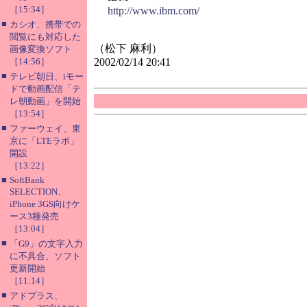
［15:34］
http://www.ibm.com/
■
カシオ、携帯での
閲覧にも対応した
（松下 麻利）
画像変換ソフト
［14:56］
2002/02/14 20:41
■
テレビ朝日、iモー
ドで動画配信「テ
レ朝動画」を開始
［13:54］
■
ファーウェイ、東
京に「LTEラボ」
開設
［13:22］
■
SoftBank
SELECTION、
iPhone 3GS向けケ
ース3種発売
［13:04］
■
「G9」の文字入力
に不具合、ソフト
更新開始
［11:14］
■
アドプラス、