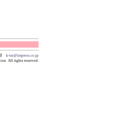
集部
k-tai@impress.co.jp
ion All rights reserved.