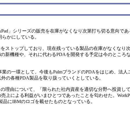
WorkPad」シリーズの販売を在庫がなくなり次第打ち切る意向で
明らかにしている。
の開発をストップしており、現在残っている製品の在庫がなくなり
Padの新機種や、それに代わるPDAを開発する予定は今のところ
業の一環として、今後もPalmブランドのPDAをはじめ、法人
ズ以外の各種PDA製品を取り扱っていくとしている。
売終了の理由について、「限られた社内資産を適切な分野へ投資し
ズの売上による利益がいまひとつであったことを匂わせた。WorkP
lm製品にIBMのロゴを載せたものとなっている。