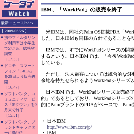
IBM、「WorkPad」の販売を終了
最新ニュースIndex
【 2009/06/26 】
米IBMは、同社のPalm OS搭載PDA「
■
携帯フィルタリン
した。日本IBMも同様の方針であることを
グ利用率は小学生
で57.7％、総務省
IBMでは、すでにWorkPadシリーズ
調査
するという。日本IBMでは、「今後Work
［17:53］
している。
■
ドコモ、スマート
フォン「T-01A」
ただし、法人顧客については統合的なSI事
を28日より販売再
余地を持たせられるようWorkPadシリー
開
［16:47］
日本IBMでは、WorkPadシリーズ販
■
ソフトバンク、コ
的」であるとしており、WorkPadシリー
ミュニティサービ
的にPalmブランドのPDAがベースで、Pa
ス「S!タウン」を9
月末で終了
［15:51］
・ 日本IBM
■
ソフトバンク、ブ
http://www.ibm.com/jp/
ランドキャラクタ
・ IBM
ーにSMAP