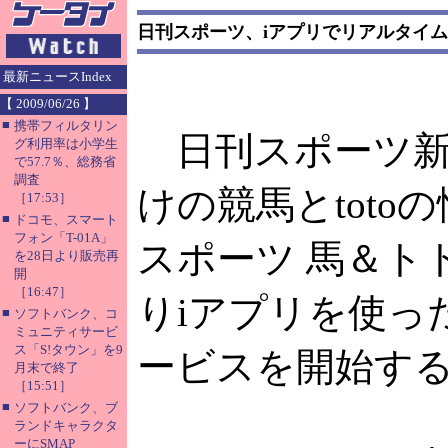
日刊スポーツ、iアプリでリアルタイ
最新ニュースIndex
【 2009/06/26 】
■
携帯フィルタリン
日刊スポーツ新
グ利用率は小学生
で57.7％、総務省
調査
けの競馬とtoto
［17:53］
■
ドコモ、スマート
フォン「T-01A」
スポーツ 馬＆ト
を28日より販売再
開
［16:47］
りiアプリを使っ
■
ソフトバンク、コ
ミュニティサービ
ス「S!タウン」を9
ービスを開始す
月末で終了
［15:51］
■
ソフトバンク、ブ
ランドキャラクタ
ーにSMAP