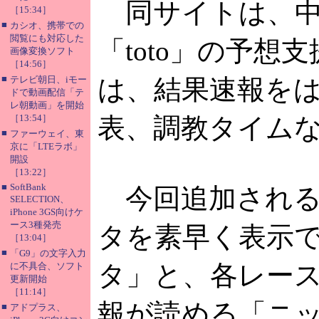
同サイトは、中
［15:34］
■
カシオ、携帯での
閲覧にも対応した
「toto」の予
画像変換ソフト
［14:56］
■
テレビ朝日、iモー
は、結果速報を
ドで動画配信「テ
レ朝動画」を開始
［13:54］
表、調教タイム
■
ファーウェイ、東
京に「LTEラボ」
開設
［13:22］
■
SoftBank
今回追加される
SELECTION、
iPhone 3GS向けケ
ース3種発売
タを素早く表示
［13:04］
■
「G9」の文字入力
タ」と、各レー
に不具合、ソフト
更新開始
［11:14］
報が読める「ニ
■
アドプラス、