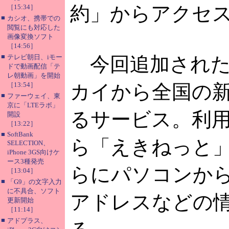
約」からアクセ
［15:34］
■
カシオ、携帯での
閲覧にも対応した
画像変換ソフト
［14:56］
■
テレビ朝日、iモー
今回追加されたの
ドで動画配信「テ
レ朝動画」を開始
［13:54］
カイから全国の
■
ファーウェイ、東
京に「LTEラボ」
るサービス。利
開設
［13:22］
■
SoftBank
ら「えきねっと
SELECTION、
iPhone 3GS向けケ
ース3種発売
らにパソコンか
［13:04］
■
「G9」の文字入力
に不具合、ソフト
アドレスなどの
更新開始
［11:14］
■
アドプラス、