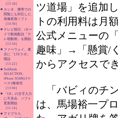
ツ道場」を追加
［15:34］
■
カシオ、携帯での
閲覧にも対応した
トの利用料は月額
画像変換ソフト
［14:56］
■
テレビ朝日、iモー
公式メニューの「
ドで動画配信「テ
レ朝動画」を開始
［13:54］
趣味」→「懸賞/
■
ファーウェイ、東
京に「LTEラボ」
開設
からアクセスで
［13:22］
■
SoftBank
SELECTION、
iPhone 3GS向けケ
ース3種発売
「バビィのチン
［13:04］
■
「G9」の文字入力
に不具合、ソフト
は、馬場裕一プ
更新開始
［11:14］
■
アドプラス、