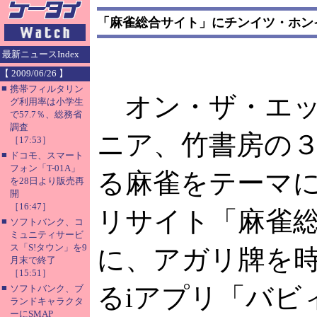
「麻雀総合サイト」にチンイツ・ホン
最新ニュースIndex
【 2009/06/26 】
■
携帯フィルタリン
オン・ザ・エッ
グ利用率は小学生
で57.7％、総務省
調査
ニア、竹書房の
［17:53］
■
ドコモ、スマート
フォン「T-01A」
る麻雀をテーマに
を28日より販売再
開
［16:47］
リサイト「麻雀
■
ソフトバンク、コ
ミュニティサービ
ス「S!タウン」を9
に、アガリ牌を
月末で終了
［15:51］
■
るiアプリ「バビ
ソフトバンク、ブ
ランドキャラクタ
ーにSMAP