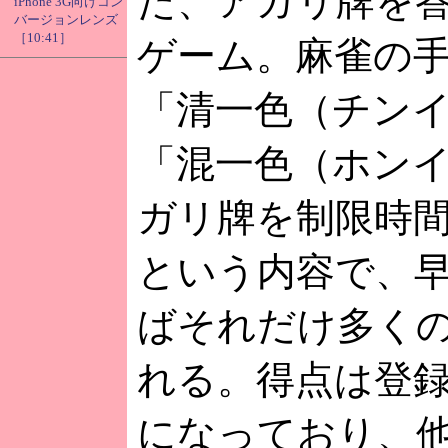
た、アガリ牌を
iPhone 3G向けコン
バージョンレンズ
［10:41］
ゲーム。麻雀の
「清一色（チン
「混一色（ホン
ガリ牌を制限時
という内容で、
ばそれだけ多く
れる。得点は登
になっており、