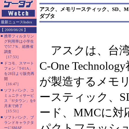
アスク、メモリースティック、SD、M
ダプタ
最新ニュースIndex
【 2009/06/26 】
■
携帯フィルタリン
グ利用率は小学生
アスクは、台
で57.7％、総務省
調査
［17:53］
C-One Technolog
■
ドコモ、スマート
フォン「T-01A」
を28日より販売再
が製造するメモ
開
［16:47］
■
ソフトバンク、コ
ースティック、S
ミュニティサービ
ス「S!タウン」を9
月末で終了
ード、MMCに対
［15:51］
■
ソフトバンク、ブ
ランドキャラクタ
パクトフラッシ
ーにSMAP