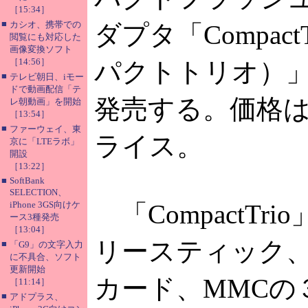
［15:34］
■
カシオ、携帯での
ダプタ「Compact
閲覧にも対応した
画像変換ソフト
［14:56］
パクトトリオ）
■
テレビ朝日、iモー
ドで動画配信「テ
発売する。価格
レ朝動画」を開始
［13:54］
■
ファーウェイ、東
ライス。
京に「LTEラボ」
開設
［13:22］
■
SoftBank
SELECTION、
iPhone 3GS向けケ
「CompactTr
ース3種発売
［13:04］
リースティック、
■
「G9」の文字入力
に不具合、ソフト
更新開始
カード、MMCの
［11:14］
■
アドプラス、