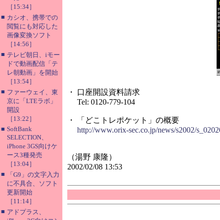
［15:34］
■
カシオ、携帯での
閲覧にも対応した
画像変換ソフト
［14:56］
■
テレビ朝日、iモー
ドで動画配信「テ
レ朝動画」を開始
［13:54］
■
・ 口座開設資料請求
ファーウェイ、東
京に「LTEラボ」
Tel: 0120-779-104
開設
［13:22］
・ 「どこトレポケット」の概要
■
SoftBank
http://www.orix-sec.co.jp/news/s2002/s_020
SELECTION、
iPhone 3GS向けケ
ース3種発売
（湯野 康隆）
［13:04］
2002/02/08 13:53
■
「G9」の文字入力
に不具合、ソフト
更新開始
［11:14］
■
アドプラス、