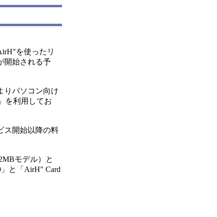
irH"を使ったリ
が開始される予
よりパソコン向け
er」を利用してお
ビス開始以降の料
32MBモデル）と
AirH" Card