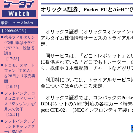
オリックス証券、Pocket PCとAir
最新ニュースIndex
【 2009/06/26 】
オリックス証券（オリックスオンライン）は、C
■
携帯フィルタリン
アルタイム株価情報サービスのトライアル
グ利用率は小学生
定。
で57.7％、総務省
調査
同サービスは、「どこトレポケット」とい
［17:53］
に提供されている「どこでもトレーダー」のPDA
■
ドコモ、スマート
り、株価や３本気配値、チャートなどがリ
フォン「T-01A」
を28日より販売再
利用料については、トライアルサービス期
開
金については今のところ未定。
［16:47］
■
ソフトバンク、コ
オリックス証券では、コンパックのPocket P
ミュニティサービ
DDIポケットのAirH"対応の各種カード端末の
ス「S!タウン」を9
月末で終了
petit CFE-02」（NECインフロンティ
［15:51］
■
ソフトバンク、ブ
ランドキャラクタ
ーにSMAP