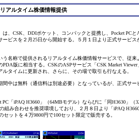
H"でリアルタイム株価情報提供
SK、DDIポケット、コンパックと提携し、Pocket PCとA
サービスを２月25日から開始する。５月１日より正式サービス
う名称で提供されるリアルタイム株価情報サービスで、従来
版に相当する。CSKのASPサービス「CSK Market View
アルタイムに更新され、さらに、その場で取引も行なえる。
間中は無料（通信料は別途必要）となっているが、正式サー
C「iPAQ H3660」（64MBモデル）ならびに「同H3630」（
組み合わせを推奨環境しており、２月８日より「iPAQ H3660」と「
ア製）のセットを４万9800円で100セット限定で販売する。