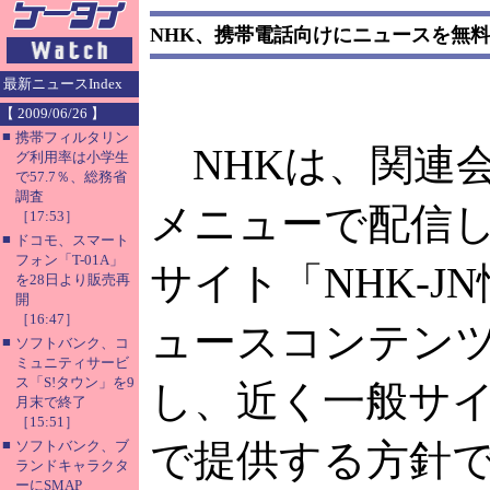
NHK、携帯電話向けにニュースを無
最新ニュースIndex
【 2009/06/26 】
■
携帯フィルタリン
NHKは、関連
グ利用率は小学生
で57.7％、総務省
調査
メニューで配信
［17:53］
■
ドコモ、スマート
フォン「T-01A」
サイト「NHK-J
を28日より販売再
開
［16:47］
ュースコンテン
■
ソフトバンク、コ
ミュニティサービ
ス「S!タウン」を9
し、近く一般サ
月末で終了
［15:51］
■
で提供する方針
ソフトバンク、ブ
ランドキャラクタ
ーにSMAP