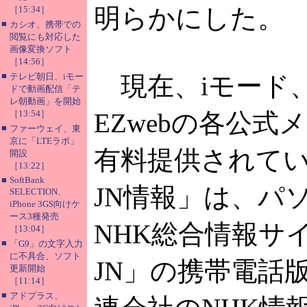
明らかにした。
［15:34］
■
カシオ、携帯での
閲覧にも対応した
画像変換ソフト
［14:56］
■
テレビ朝日、iモー
現在、iモード、
ドで動画配信「テ
レ朝動画」を開始
［13:54］
EZwebの各公式
■
ファーウェイ、東
京に「LTEラボ」
有料提供されてい
開設
［13:22］
■
SoftBank
JN情報」は、パ
SELECTION、
iPhone 3GS向けケ
ース3種発売
NHK総合情報サイ
［13:04］
■
「G9」の文字入力
に不具合、ソフト
JN」の携帯電話
更新開始
［11:14］
■
アドプラス、