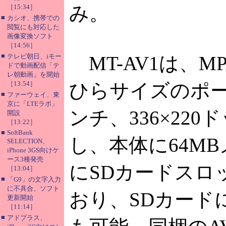
み。
［15:34］
■
カシオ、携帯での
閲覧にも対応した
画像変換ソフト
［14:56］
■
テレビ朝日、iモー
MT-AV1は、M
ドで動画配信「テ
レ朝動画」を開始
［13:54］
ひらサイズのポー
■
ファーウェイ、東
京に「LTEラボ」
ンチ、336×22
開設
［13:22］
■
SoftBank
し、本体に64M
SELECTION、
iPhone 3GS向けケ
ース3種発売
にSDカードスロ
［13:04］
■
「G9」の文字入力
に不具合、ソフト
おり、SDカード
更新開始
［11:14］
■
アドプラス、