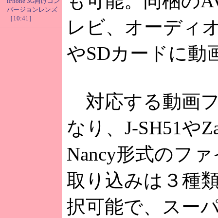
も可能。同梱のA
iPhone 3G向けコン
バージョンレンズ
［10:41］
レビ、オーディ
やSDカードに動
対応する動画フォ
なり、J-SH51や
Nancy形式の
取り込みは３種
択可能で、スー