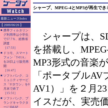
シャープ、MPEG-4とMP3が再生で
最新ニュースIndex
【 2009/06/26 】
■
携帯フィルタリン
シャープは、S
グ利用率は小学生
で57.7％、総務省
調査
を搭載し、MPEG
［17:53］
■
ドコモ、スマート
フォン「T-01A」
MP3形式の音楽
を28日より販売再
開
［16:47］
「ポータブルAV
■
ソフトバンク、コ
ミュニティサービ
ス「S!タウン」を9
AV1）」を２月
月末で終了
［15:51］
■
イスだが、実売
ソフトバンク、ブ
ランドキャラクタ
ーにSMAP