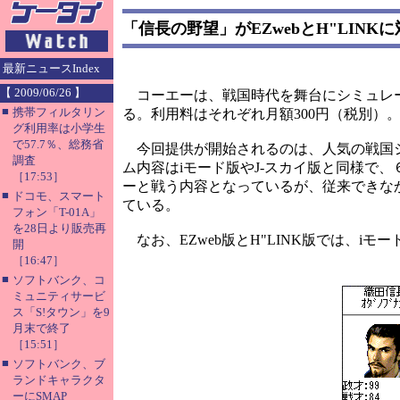
「信長の野望」がEZwebとH"LINK
最新ニュースIndex
【 2009/06/26 】
コーエーは、戦国時代を舞台にシミュレーシ
■
携帯フィルタリン
る。利用料はそれぞれ月額300円（税別）
グ利用率は小学生
で57.7％、総務省
今回提供が開始されるのは、人気の戦国シュ
調査
ム内容はiモード版やJ-スカイ版と同様で
［17:53］
ーと戦う内容となっているが、従来できなかっ
■
ドコモ、スマート
ている。
フォン「T-01A」
を28日より販売再
なお、EZweb版とH"LINK版では、i
開
［16:47］
■
ソフトバンク、コ
ミュニティサービ
ス「S!タウン」を9
月末で終了
［15:51］
■
ソフトバンク、ブ
ランドキャラクタ
ーにSMAP