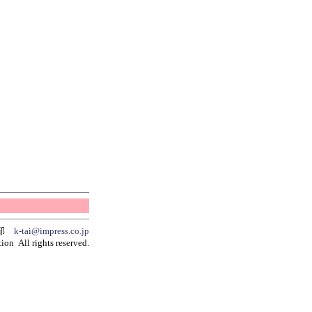
集部
k-tai@impress.co.jp
ion All rights reserved.