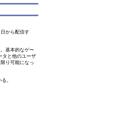
７日から配信す
版。基本的なゲー
ータと他のユーザ
に限り可能になっ
いる。