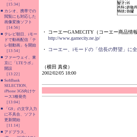
［15:34］
■
カシオ、携帯での
閲覧にも対応した
画像変換ソフト
［14:56］
・ コーエーGAMECITY（コーエー商品情
■
テレビ朝日、iモー
http://www.gamecity.ne.jp/
ドで動画配信「テ
レ朝動画」を開始
・
コーエー、iモードの「信長の野望」に
［13:54］
■
ファーウェイ、東
京に「LTEラボ」
（横田 真俊）
開設
2002/02/05 18:00
［13:22］
■
SoftBank
SELECTION、
iPhone 3GS向けケ
ース3種発売
［13:04］
■
「G9」の文字入力
に不具合、ソフト
更新開始
［11:14］
■
アドプラス、