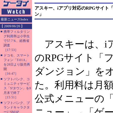
アスキー、iアプリ対応のRPGサイト
ン」
最新ニュースIndex
【 2009/06/26 】
■
携帯フィルタリン
グ利用率は小学生
アスキーは、i
で57.7％、総務省
調査
［17:53］
のRPGサイト「
■
ドコモ、スマート
フォン「T-01A」
を28日より販売再
ダンジョン」を
開
［16:47］
■
ソフトバンク、コ
た。利用料は月額
ミュニティサービ
ス「S!タウン」を9
月末で終了
公式メニューの「
［15:51］
■
ソフトバンク、ブ
ランドキャラクタ
ニュー」→「ゲ
ーにSMAP