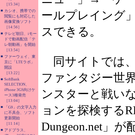
［15:34］
■
カシオ、携帯での
ールプレイング
閲覧にも対応した
画像変換ソフト
［14:56］
スできる。
■
テレビ朝日、iモー
ドで動画配信「テ
レ朝動画」を開始
［13:54］
■
ファーウェイ、東
同サイトでは、
京に「LTEラボ」
開設
［13:22］
ファンタジー世
■
SoftBank
SELECTION、
iPhone 3GS向けケ
ンスターと戦い
ース3種発売
［13:04］
ョンを探検するRPG
■
「G9」の文字入力
に不具合、ソフト
更新開始
Dungeon.net
［11:14］
■
アドプラス、