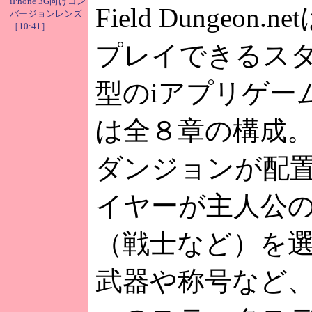
iPhone 3G向けコン
Field Dungeon
バージョンレンズ
［10:41］
プレイできるス
型のiアプリゲー
は全８章の構成
ダンジョンが配
イヤーが主人公
（戦士など）を
武器や称号など