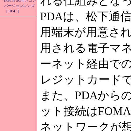
れる仕組みとな
iPhone 3G向けコン
バージョンレンズ
［10:41］
PDAは、松下通
用端末が用意さ
用される電子マ
ーネット経由で
レジットカード
また、PDAから
ット接続はFOM
ネットワークが