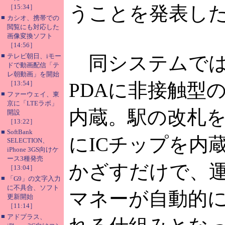
うことを発表し
［15:34］
■
カシオ、携帯での
閲覧にも対応した
画像変換ソフト
［14:56］
■
テレビ朝日、iモー
同システムでは
ドで動画配信「テ
レ朝動画」を開始
［13:54］
PDAに非接触型の
■
ファーウェイ、東
京に「LTEラボ」
内蔵。駅の改札
開設
［13:22］
■
SoftBank
にICチップを内蔵
SELECTION、
iPhone 3GS向けケ
ース3種発売
かざすだけで、
［13:04］
■
「G9」の文字入力
に不具合、ソフト
マネーが自動的
更新開始
［11:14］
■
アドプラス、