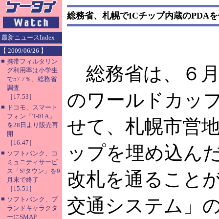
総務省、札幌でICチップ内蔵のPDA
最新ニュースIndex
【 2009/06/26 】
■
携帯フィルタリン
総務省は、６月
グ利用率は小学生
で57.7％、総務省
調査
のワールドカッ
［17:53］
■
ドコモ、スマート
フォン「T-01A」
せて、札幌市営地
を28日より販売再
開
［16:47］
ップを埋め込んだ
■
ソフトバンク、コ
ミュニティサービ
ス「S!タウン」を9
改札を通ることが
月末で終了
［15:51］
■
交通システム」
ソフトバンク、ブ
ランドキャラクタ
ーにSMAP