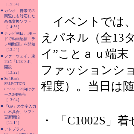
［15:34］
■
カシオ、携帯での
閲覧にも対応した
イベントでは、
画像変換ソフト
［14:56］
■
テレビ朝日、iモー
えパネル（全13
ドで動画配信「テ
レ朝動画」を開始
［13:54］
イ”ことａｕ端末
■
ファーウェイ、東
京に「LTEラボ」
ファッションショ
開設
［13:22］
■
SoftBank
程度）。当日は
SELECTION、
iPhone 3GS向けケ
ース3種発売
［13:04］
■
「G9」の文字入力
に不具合、ソフト
・ 「C1002S
更新開始
［11:14］
■
アドプラス、