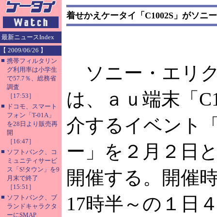
着せかえケータイ「C1002S」がソ
最新ニュースIndex
【 2009/06/26 】
■
携帯フィルタリン
ソニー・エリク
グ利用率は小学生
で57.7％、総務省
調査
は、ａｕ端末「C
［17:53］
■
ドコモ、スマート
フォン「T-01A」
介するイベント「
を28日より販売再
開
［16:47］
ー」を２月２日
■
ソフトバンク、コ
ミュニティサービ
ス「S!タウン」を9
開催する。開催時
月末で終了
［15:51］
■
17時半～の１日
ソフトバンク、ブ
ランドキャラクタ
ーにSMAP