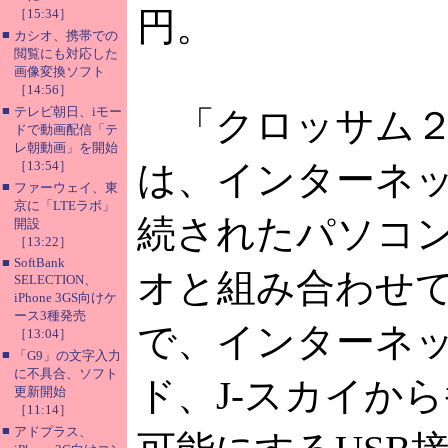
円。
［15:34］
■
カシオ、携帯での
閲覧にも対応した
画像変換ソフト
［14:56］
■
テレビ朝日、iモー
「クロッサム２
ドで動画配信「テ
レ朝動画」を開始
［13:54］
は、インターネ
■
ファーウェイ、東
京に「LTEラボ」
続されたパソコ
開設
［13:22］
■
SoftBank
オと組み合わせ
SELECTION、
iPhone 3GS向けケ
ース3種発売
で、インターネッ
［13:04］
■
「G9」の文字入力
に不具合、ソフト
ド、J-スカイか
更新開始
［11:14］
■
アドプラス、