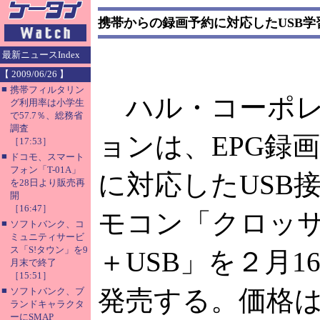
携帯からの録画予約に対応したUSB学
最新ニュースIndex
【 2009/06/26 】
■
携帯フィルタリン
ハル・コーポレ
グ利用率は小学生
で57.7％、総務省
調査
ョンは、EPG録
［17:53］
■
ドコモ、スマート
フォン「T-01A」
に対応したUSB
を28日より販売再
開
［16:47］
モコン「クロッ
■
ソフトバンク、コ
ミュニティサービ
ス「S!タウン」を9
＋USB」を２月1
月末で終了
［15:51］
■
発売する。価格は１
ソフトバンク、ブ
ランドキャラクタ
ーにSMAP