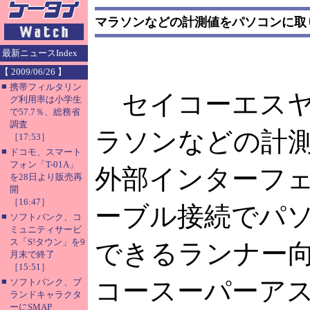
マラソンなどの計測値をパソコンに取
最新ニュースIndex
【 2009/06/26 】
■
携帯フィルタリン
セイコーエスヤ
グ利用率は小学生
で57.7％、総務省
調査
ラソンなどの計
［17:53］
■
ドコモ、スマート
フォン「T-01A」
外部インターフ
を28日より販売再
開
［16:47］
ーブル接続でパ
■
ソフトバンク、コ
ミュニティサービ
ス「S!タウン」を9
できるランナー
月末で終了
［15:51］
■
コースーパーア
ソフトバンク、ブ
ランドキャラクタ
ーにSMAP