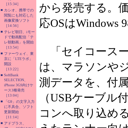
から発売する。価
［15:34］
■
カシオ、携帯での
閲覧にも対応した
応OSはWindows 98
画像変換ソフト
［14:56］
■
テレビ朝日、iモー
ドで動画配信「テ
レ朝動画」を開始
［13:54］
「セイコースー
■
ファーウェイ、東
京に「LTEラボ」
は、マラソンや
開設
［13:22］
■
SoftBank
測データを、付
SELECTION、
iPhone 3GS向けケ
ース3種発売
（USBケーブル
［13:04］
■
「G9」の文字入力
に不具合、ソフト
コンへ取り込め
更新開始
［11:14］
■
アドプラス、