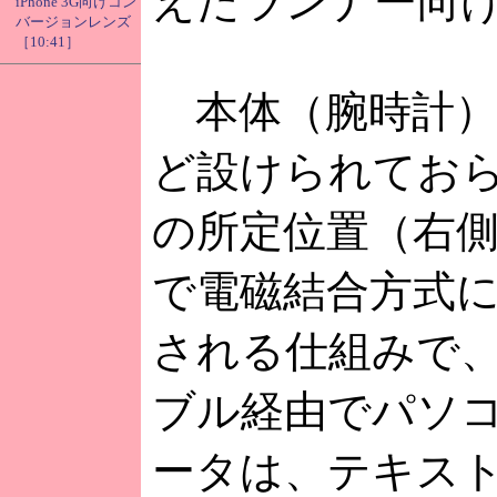
えたランナー向
iPhone 3G向けコン
バージョンレンズ
［10:41］
本体（腕時計）
ど設けられてお
の所定位置（右
で電磁結合方式
される仕組みで
ブル経由でパソ
ータは、テキスト