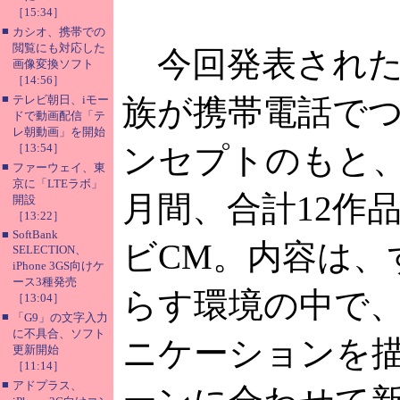
［15:34］
■
カシオ、携帯での
閲覧にも対応した
今回発表された
画像変換ソフト
［14:56］
■
テレビ朝日、iモー
族が携帯電話で
ドで動画配信「テ
レ朝動画」を開始
［13:54］
ンセプトのもと
■
ファーウェイ、東
京に「LTEラボ」
月間、合計12作
開設
［13:22］
■
SoftBank
ビCM。内容は、
SELECTION、
iPhone 3GS向けケ
ース3種発売
らす環境の中で
［13:04］
■
「G9」の文字入力
に不具合、ソフト
ニケーションを
更新開始
［11:14］
■
アドプラス、