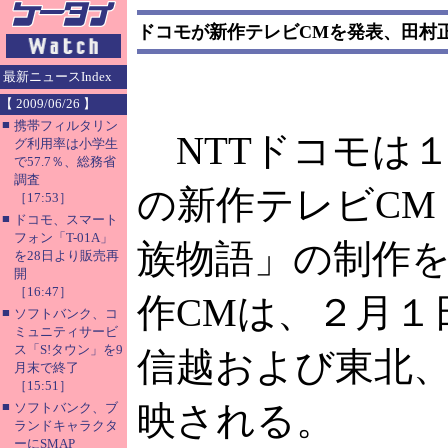
ドコモが新作テレビCMを発表、田村
最新ニュースIndex
【 2009/06/26 】
■
携帯フィルタリン
NTTドコモは１
グ利用率は小学生
で57.7％、総務省
調査
の新作テレビCM
［17:53］
■
ドコモ、スマート
フォン「T-01A」
族物語」の制作
を28日より販売再
開
［16:47］
作CMは、２月１
■
ソフトバンク、コ
ミュニティサービ
ス「S!タウン」を9
信越および東北
月末で終了
［15:51］
■
映される。
ソフトバンク、ブ
ランドキャラクタ
ーにSMAP