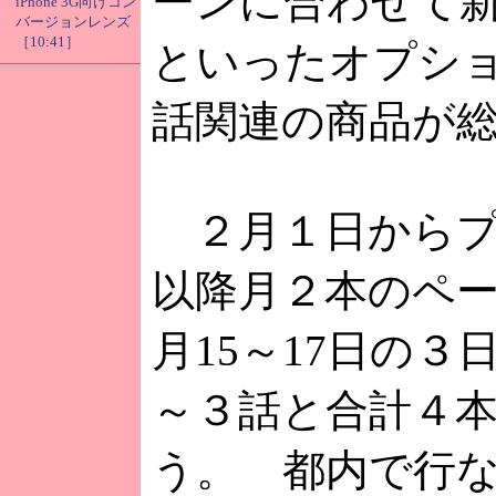
ーンに合わせて
iPhone 3G向けコン
バージョンレンズ
［10:41］
といったオプシ
話関連の商品が
２月１日からプ
以降月２本のペ
月15～17日の
～３話と合計４
う。 都内で行