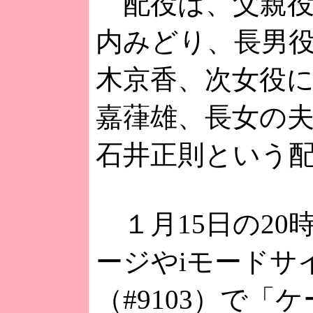
配役は、父親役
内みどり、長男
木京香、次女役
嘉葎雄、長女の
石井正則という
１月15日の20
ージやiモードサ
（#9103）で