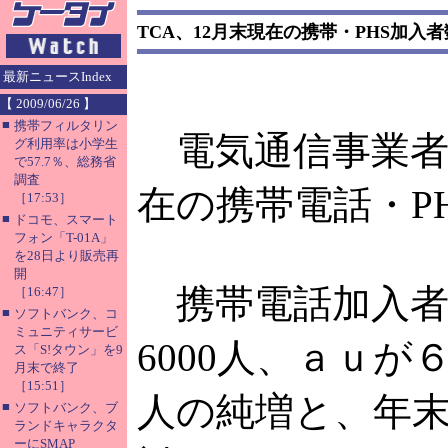
TCA、12月末現在の携帯・PHS加入
最新ニュースIndex
【 2009/06/26 】
■
携帯フィルタリン
電気通信事業者協会
グ利用率は小学生
で57.7％、総務省
調査
在の携帯電話・P
［17:53］
■
ドコモ、スマート
フォン「T-01A」
を28日より販売再
開
携帯電話加入者数
［16:47］
■
ソフトバンク、コ
ミュニティサービ
6000人、ａｕが６
ス「S!タウン」を9
月末で終了
［15:51］
人の純増と、年
■
ソフトバンク、ブ
ランドキャラクタ
ーにSMAP