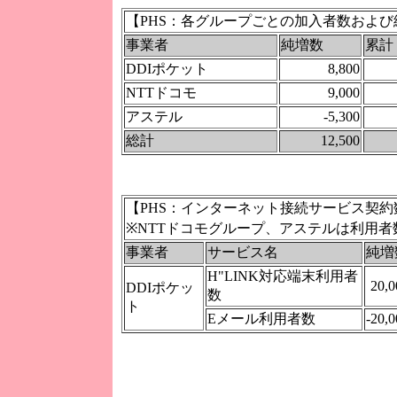
【PHS：各グループごとの加入者数および
事業者
純増数
累計
DDIポケット
8,800
NTTドコモ
9,000
アステル
-5,300
総計
12,500
【PHS：インターネット接続サービス契約
※NTTドコモグループ、アステルは利用者
事業者
サービス名
純増
H"LINK対応端末利用者
20,0
DDIポケッ
数
ト
Eメール利用者数
-20,0