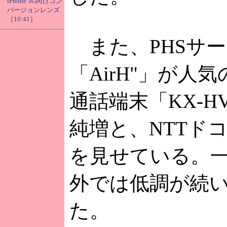
iPhone 3G向けコン
バージョンレンズ
［10:41］
また、PHSサ
「AirH"」が人
通話端末「KX-H
純増と、NTTドコ
を見せている。
外では低調が続い
た。