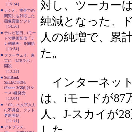
対し、ツーカーは
［15:34］
■
カシオ、携帯での
閲覧にも対応した
純減となった。ドコ
画像変換ソフト
［14:56］
■
テレビ朝日、iモー
人の純増で、累計
ドで動画配信「テ
レ朝動画」を開始
［13:54］
た。
■
ファーウェイ、東
京に「LTEラボ」
開設
［13:22］
■
SoftBank
インターネット
SELECTION、
iPhone 3GS向けケ
ース3種発売
は、iモードが87万5
［13:04］
■
「G9」の文字入力
人、J-スカイが2
に不具合、ソフト
更新開始
［11:14］
した。
■
アドプラス、