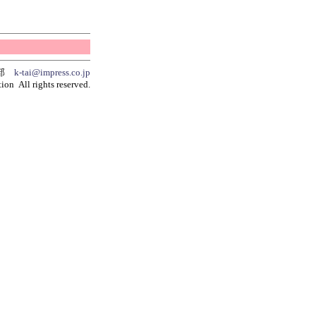
集部
k-tai@impress.co.jp
ion All rights reserved.