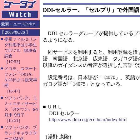
DDI-セルラー、「セルプリ」で外国
最新ニュースIndex
【 2009/06/26 】
DDI-セルラーグループが提供しているプ
■
携帯フィルタリン
るようになる。
グ利用率は小学生
で57.7％、総務省
同サービスを利用すると、利用登録を済ま
調査
語、韓国語、北京語、広東語、タガログ語
［17:53］
以降のガイダンスの音声が選択した言語で
■
ドコモ、スマート
フォン「T-01A」
設定番号は、日本語が「14070」、英語が「1
を28日より販売再
ガログ語が「14075」となっている。
開
［16:47］
■
ソフトバンク、コ
ミュニティサービ
■
ＵＲＬ
ス「S!タウン」を9
DDI-セルラー
月末で終了
http://www.ddi.co.jp/cellular/index.html
［15:51］
■
ソフトバンク、ブ
ランドキャラクタ
（湯野 康隆）
ーにSMAP