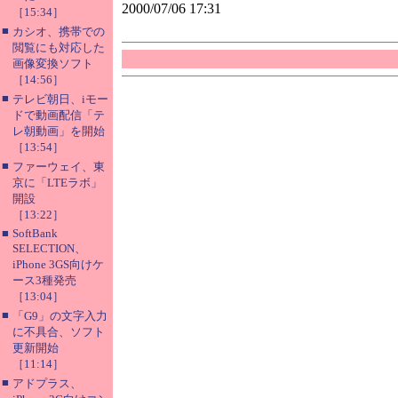
2000/07/06 17:31
［15:34］
■
カシオ、携帯での
閲覧にも対応した
画像変換ソフト
［14:56］
■
テレビ朝日、iモー
ドで動画配信「テ
レ朝動画」を開始
［13:54］
■
ファーウェイ、東
京に「LTEラボ」
開設
［13:22］
■
SoftBank
SELECTION、
iPhone 3GS向けケ
ース3種発売
［13:04］
■
「G9」の文字入力
に不具合、ソフト
更新開始
［11:14］
■
アドプラス、