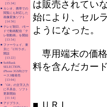
は販売されてい
［15:34］
■
カシオ、携帯での
閲覧にも対応した
始により、セル
画像変換ソフト
［14:56］
■
テレビ朝日、iモー
ようになった。
ドで動画配信「テ
レ朝動画」を開始
［13:54］
■
ファーウェイ、東
京に「LTEラボ」
専用端末の価格は
開設
［13:22］
■
SoftBank
料を含んだカー
SELECTION、
iPhone 3GS向けケ
ース3種発売
［13:04］
■
「G9」の文字入力
に不具合、ソフト
更新開始
［11:14］
■
ＵＲＬ
■
アドプラス、