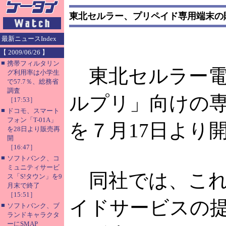
東北セルラー、プリペイド専用端末の
最新ニュースIndex
【 2009/06/26 】
■
携帯フィルタリン
東北セルラー電
グ利用率は小学生
で57.7％、総務省
調査
ルプリ」向けの
［17:53］
■
ドコモ、スマート
フォン「T-01A」
を７月17日より
を28日より販売再
開
［16:47］
■
ソフトバンク、コ
ミュニティサービ
同社では、これ
ス「S!タウン」を9
月末で終了
［15:51］
イドサービスの
■
ソフトバンク、ブ
ランドキャラクタ
ーにSMAP