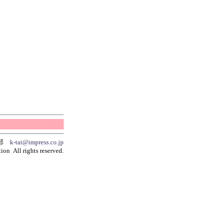
集部
k-tai@impress.co.jp
ion All rights reserved.