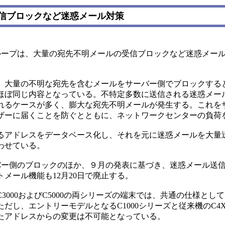
信ブロックなど迷惑メール対策
ープは、大量の宛先不明メールの受信ブロックなど迷惑メール対
大量の不明な宛先を含むメールをサーバー側でブロックする
とほぼ同じ内容となっている。不特定多数に送信される迷惑メー
れるケースが多く、膨大な宛先不明メールが発生する。これを
ザーに届くことを防ぐとともに、ネットワークセンターの負荷
アドレスをデータベース化し、それを元に迷惑メールを大量
わせている。
バー側のブロックのほか、９月の発表に基づき、迷惑メール送
メール機能も12月20日で廃止する。
000およびC5000の両シリーズの端末では、共通の仕様とし
だし、エントリーモデルとなるC1000シリーズと従来機のC4
たアドレスからの変更は不可能となっている。