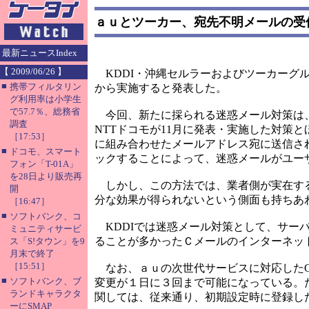
ａｕとツーカー、宛先不明メールの受
最新ニュースIndex
【 2009/06/26 】
KDDI・沖縄セルラーおよびツーカーグル
■
携帯フィルタリン
から実施すると発表した。
グ利用率は小学生
で57.7％、総務省
今回、新たに採られる迷惑メール対策は、
調査
NTTドコモが11月に発表・実施した対策
［17:53］
に組み合わせたメールアドレス宛に送信さ
■
ドコモ、スマート
ックすることによって、迷惑メールがユー
フォン「T-01A」
を28日より販売再
しかし、この方法では、業者側が実在する
開
分な効果が得られないという側面も持ちあ
［16:47］
■
ソフトバンク、コ
KDDIでは迷惑メール対策として、サー
ミュニティサービ
ることが多かったＣメールのインターネット
ス「S!タウン」を9
月末で終了
［15:51］
なお、ａｕの次世代サービスに対応したC3
■
ソフトバンク、ブ
変更が１日に３回まで可能になっている。た
ランドキャラクタ
関しては、従来通り、初期設定時に登録し
ーにSMAP