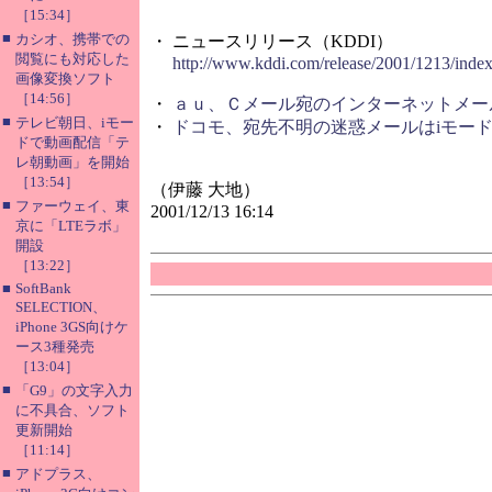
［15:34］
■
カシオ、携帯での
・ ニュースリリース（KDDI）
閲覧にも対応した
http://www.kddi.com/release/2001/1213/index
画像変換ソフト
［14:56］
・
ａｕ、Ｃメール宛のインターネットメー
■
テレビ朝日、iモー
・
ドコモ、宛先不明の迷惑メールはiモー
ドで動画配信「テ
レ朝動画」を開始
［13:54］
（伊藤 大地）
■
ファーウェイ、東
2001/12/13 16:14
京に「LTEラボ」
開設
［13:22］
■
SoftBank
SELECTION、
iPhone 3GS向けケ
ース3種発売
［13:04］
■
「G9」の文字入力
に不具合、ソフト
更新開始
［11:14］
■
アドプラス、