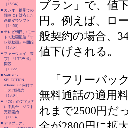
プラン」で、値下
［15:34］
■
カシオ、携帯での
閲覧にも対応した
円。例えば、ロ
画像変換ソフト
［14:56］
■
テレビ朝日、iモー
般契約の場合、34
ドで動画配信「テ
レ朝動画」を開始
［13:54］
値下げされる。
■
ファーウェイ、東
京に「LTEラボ」
開設
［13:22］
■
SoftBank
「フリーパック
SELECTION、
iPhone 3GS向けケ
ース3種発売
無料通話の適用
［13:04］
■
「G9」の文字入力
れまで2500円
に不具合、ソフト
更新開始
［11:14］
金が2800円に拡
■
アドプラス、