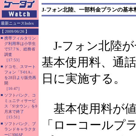
J-フォン北陸、一部料金プランの基本
最新ニュースIndex
【 2009/06/26 】
■
携帯フィルタリン
J-フォン北陸
グ利用率は小学生
で57.7％、総務省
調査
基本使用料、通
［17:53］
■
ドコモ、スマート
フォン「T-01A」
日に実施する。
を28日より販売再
開
［16:47］
■
ソフトバンク、コ
ミュニティサービ
基本使用料が値
ス「S!タウン」を9
月末で終了
［15:51］
「ローコールプ
■
ソフトバンク、ブ
ランドキャラクタ
ーにSMAP