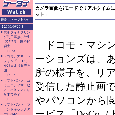
カメラ画像をiモードでリアルタイムに
ット」
最新ニュースIndex
【 2009/06/26 】
■
携帯フィルタリン
グ利用率は小学生
ドコモ・マシン
で57.7％、総務省
調査
［17:53］
ーションズは、
■
ドコモ、スマート
フォン「T-01A」
を28日より販売再
所の様子を、リ
開
［16:47］
■
ソフトバンク、コ
受信した静止画で
ミュニティサービ
ス「S!タウン」を9
月末で終了
やパソコンから
［15:51］
■
ソフトバンク、ブ
ランドキャラクタ
ービス「DoCo
ーにSMAP