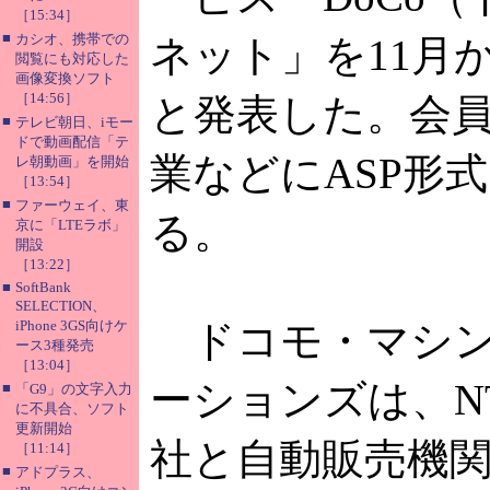
［15:34］
■
カシオ、携帯での
ネット」を11月
閲覧にも対応した
画像変換ソフト
［14:56］
と発表した。会
■
テレビ朝日、iモー
ドで動画配信「テ
業などにASP形
レ朝動画」を開始
［13:54］
■
ファーウェイ、東
る。
京に「LTEラボ」
開設
［13:22］
■
SoftBank
SELECTION、
iPhone 3GS向けケ
ドコモ・マシン
ース3種発売
［13:04］
ーションズは、N
■
「G9」の文字入力
に不具合、ソフト
更新開始
社と自動販売機
［11:14］
■
アドプラス、