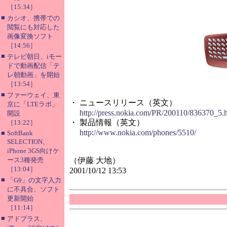
［15:34］
■
カシオ、携帯での
閲覧にも対応した
画像変換ソフト
［14:56］
■
テレビ朝日、iモー
ドで動画配信「テ
レ朝動画」を開始
［13:54］
■
ファーウェイ、東
・ ニュースリリース（英文）
京に「LTEラボ」
http://press.nokia.com/PR/200110/836370_5.
開設
・ 製品情報（英文）
［13:22］
http://www.nokia.com/phones/5510/
■
SoftBank
SELECTION、
iPhone 3GS向けケ
ース3種発売
（伊藤 大地）
［13:04］
2001/10/12 13:53
■
「G9」の文字入力
に不具合、ソフト
更新開始
［11:14］
■
アドプラス、