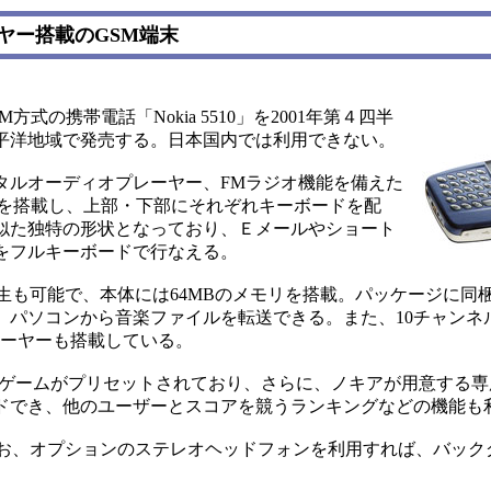
ヤー搭載のGSM端末
の携帯電話「Nokia 5510」を2001年第４四半
平洋地域で発売する。日本国内では利用できない。
タルオーディオプレーヤー、FMラジオ機能を備えた
晶を搭載し、上部・下部にそれぞれキーボードを配
似た独特の形状となっており、Ｅメールやショート
をフルキーボードで行なえる。
生も可能で、本体には64MBのメモリを搭載。パッケージに同
、パソコンから音楽ファイルを転送できる。また、10チャンネ
レーヤーも搭載している。
５つのゲームがプリセットされており、さらに、ノキアが用意する
ドでき、他のユーザーとスコアを競うランキングなどの機能も
5g。なお、オプションのステレオヘッドフォンを利用すれば、バッ