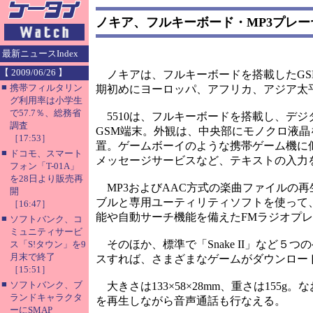
ノキア、フルキーボード・MP3プレー
最新ニュースIndex
【 2009/06/26 】
ノキアは、フルキーボードを搭載したGSM方式
■
携帯フィルタリン
期初めにヨーロッパ、アフリカ、アジア太
グ利用率は小学生
で57.7％、総務省
5510は、フルキーボードを搭載し、デジ
調査
GSM端末。外観は、中央部にモノクロ液
［17:53］
置。ゲームボーイのような携帯ゲーム機に
■
ドコモ、スマート
メッセージサービスなど、テキストの入力
フォン「T-01A」
を28日より販売再
MP3およびAAC方式の楽曲ファイルの再
開
ブルと専用ユーティリティソフトを使って
［16:47］
能や自動サーチ機能を備えたFMラジオプ
■
ソフトバンク、コ
ミュニティサービ
そのほか、標準で「Snake II」など
ス「S!タウン」を9
月末で終了
スすれば、さまざまなゲームがダウンロー
［15:51］
■
ソフトバンク、ブ
大きさは133×58×28mm、重さは15
ランドキャラクタ
を再生しながら音声通話も行なえる。
ーにSMAP