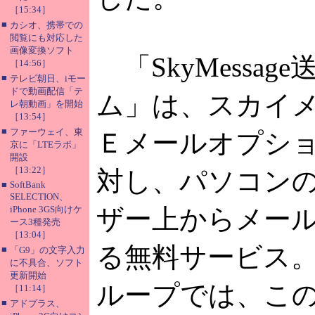
［15:34］
■
カシオ、携帯での
閲覧にも対応した
画像変換ソフト
「SkyMessag
［14:56］
■
テレビ朝日、iモー
ドで動画配信「テ
ム」は、スカイ
レ朝動画」を開始
［13:54］
■
ファーウェイ、東
Ｅメールオプシ
京に「LTEラボ」
開設
［13:22］
対し、パソコンの
■
SoftBank
SELECTION、
iPhone 3GS向けケ
ザー上からメー
ース3種発売
［13:04］
る無料サービス
■
「G9」の文字入力
に不具合、ソフト
更新開始
ループでは、こ
［11:14］
■
アドプラス、