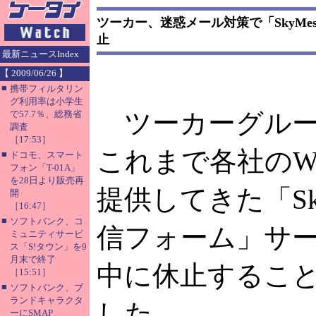
ツーカー、迷惑メール対策で「SkyMes
止
最新ニュースIndex
【 2009/06/26 】
■
携帯フィルタリン
グ利用率は小学生
ツーカーグルー
で57.7％、総務省
調査
［17:53］
これまで各社のW
■
ドコモ、スマート
フォン「T-01A」
を28日より販売再
提供してきた「Sky
開
［16:47］
■
ソフトバンク、コ
信フォーム」サ
ミュニティサービ
ス「S!タウン」を9
月末で終了
中に休止するこ
［15:51］
■
ソフトバンク、ブ
ランドキャラクタ
した。
ーにSMAP