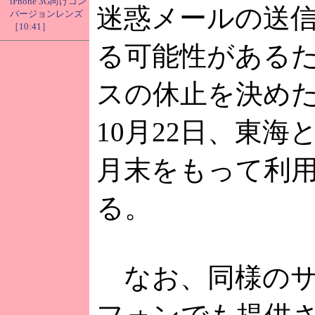
iPhone 3G向けコン
迷惑メールの送
バージョンレンズ
［10:41］
る可能性がある
スの休止を決め
10月22日、東海
月末をもって利
る。
なお、同様のサー