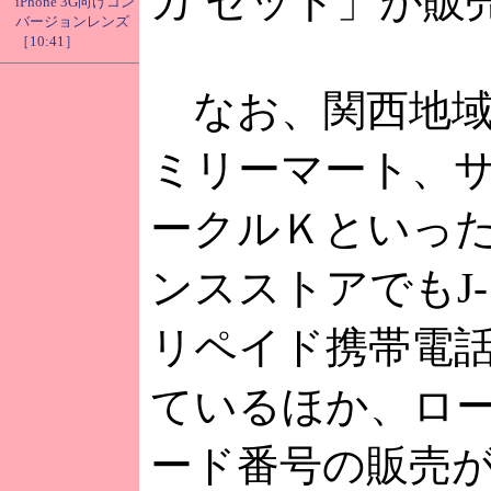
カ セット」が販
iPhone 3G向けコン
バージョンレンズ
［10:41］
なお、関西地域
ミリーマート、
ークルＫといっ
ンスストアでもJ
リペイド携帯電
ているほか、ロ
ード番号の販売