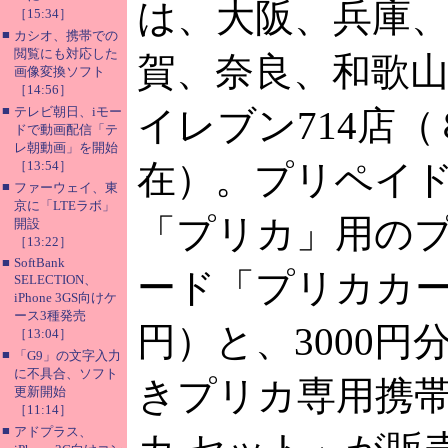
は、大阪、兵庫
［15:34］
■
カシオ、携帯での
閲覧にも対応した
賀、奈良、和歌山
画像変換ソフト
［14:56］
■
テレビ朝日、iモー
イレブン714店
ドで動画配信「テ
レ朝動画」を開始
［13:54］
在）。プリペイ
■
ファーウェイ、東
京に「LTEラボ」
「プリカ」用の
開設
［13:22］
■
SoftBank
ード「プリカカード
SELECTION、
iPhone 3GS向けケ
ース3種発売
円）と、3000円
［13:04］
■
「G9」の文字入力
に不具合、ソフト
きプリカ専用携
更新開始
［11:14］
■
アドプラス、