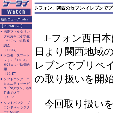
J-フォン、関西のセブン-イレブンで
最新ニュースIndex
【 2009/06/26 】
■
携帯フィルタリン
J-フォン西日本
グ利用率は小学生
で57.7％、総務省
調査
日より関西地域の
［17:53］
■
ドコモ、スマート
フォン「T-01A」
レブンでプリペ
を28日より販売再
開
［16:47］
の取り扱いを開
■
ソフトバンク、コ
ミュニティサービ
ス「S!タウン」を9
月末で終了
［15:51］
今回取り扱いを
■
ソフトバンク、ブ
ランドキャラクタ
ーにSMAP