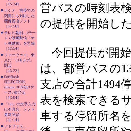
営バスの時刻表
［15:34］
■
カシオ、携帯での
閲覧にも対応した
の提供を開始し
画像変換ソフト
［14:56］
■
テレビ朝日、iモー
ドで動画配信「テ
レ朝動画」を開始
［13:54］
今回提供が開始
■
ファーウェイ、東
京に「LTEラボ」
は、都営バスの1
開設
［13:22］
■
SoftBank
支店の合計1494
SELECTION、
iPhone 3GS向けケ
ース3種発売
表を検索できる
［13:04］
■
「G9」の文字入力
に不具合、ソフト
車する停留所名
更新開始
［11:14］
■
アドプラス、