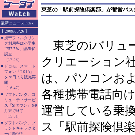
東芝の「駅前探険倶楽部」が都営バス
最新ニュースIndex
【 2009/06/26 】
■
携帯フィルタリン
東芝のiバリュ
グ利用率は小学生
で57.7％、総務省
調査
クリエーション
［17:53］
■
ドコモ、スマート
フォン「T-01A」
は、パソコンお
を28日より販売再
開
［16:47］
各種携帯電話向
■
ソフトバンク、コ
ミュニティサービ
ス「S!タウン」を9
運営している乗
月末で終了
［15:51］
■
ス「駅前探険倶
ソフトバンク、ブ
ランドキャラクタ
ーにSMAP