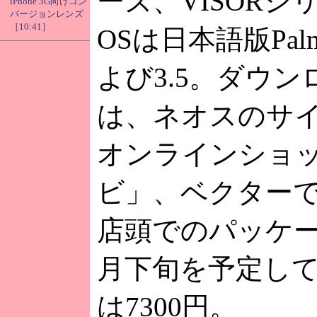
ーズ、VISORシ
iPhone 3G向けコン
バージョンレンズ
［10:41］
OSは日本語版Palm 
よび3.5。ダウ
は、ネオスのサ
オンラインショ
ビ」、ベクター
店頭でのパッケ
月下旬を予定し
は7300円。