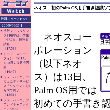
ネオス、初のPalm OS用手書き認識ソ
最新ニュースIndex
【 2009/06/26 】
■
携帯フィルタリン
ネオスコー
グ利用率は小学生
で57.7％、総務省
調査
ポレーション
［17:53］
■
ドコモ、スマート
フォン「T-01A」
（以下ネオ
を28日より販売再
開
［16:47］
ス）は13日、
■
ソフトバンク、コ
ミュニティサービ
ス「S!タウン」を9
Palm OS用では
月末で終了
［15:51］
■
初めての手書き
ソフトバンク、ブ
ランドキャラクタ
ーにSMAP