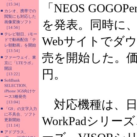
「NEOS GOGOPen 
［15:34］
■
カシオ、携帯での
閲覧にも対応した
を発表。同時に
画像変換ソフト
［14:56］
■
テレビ朝日、iモー
Webサイトでダ
ドで動画配信「テ
レ朝動画」を開始
［13:54］
売を開始した。価格
■
ファーウェイ、東
京に「LTEラボ」
開設
円。
［13:22］
■
SoftBank
SELECTION、
iPhone 3GS向けケ
ース3種発売
対応機種は、日
［13:04］
■
「G9」の文字入力
に不具合、ソフト
WorkPadシリーズ
更新開始
［11:14］
■
アドプラス、