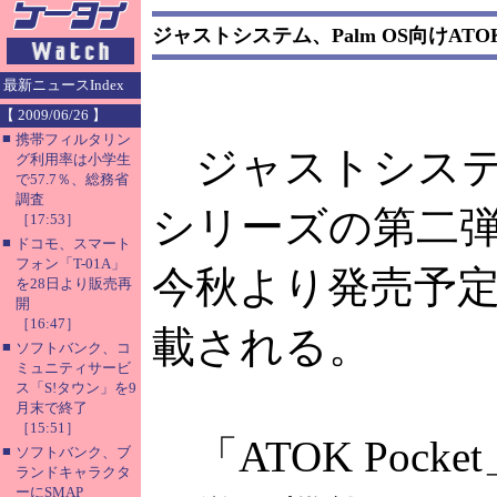
ジャストシステム、Palm OS向けAT
最新ニュースIndex
【 2009/06/26 】
■
携帯フィルタリン
ジャストシステムが
グ利用率は小学生
で57.7％、総務省
調査
シリーズの第二弾と
［17:53］
■
ドコモ、スマート
フォン「T-01A」
今秋より発売予定の
を28日より販売再
開
［16:47］
載される。
■
ソフトバンク、コ
ミュニティサービ
ス「S!タウン」を9
月末で終了
［15:51］
「ATOK Poc
■
ソフトバンク、ブ
ランドキャラクタ
ーにSMAP