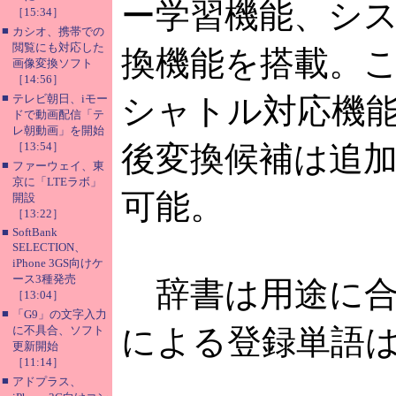
ー学習機能、シ
［15:34］
■
カシオ、携帯での
閲覧にも対応した
換機能を搭載。
画像変換ソフト
［14:56］
■
テレビ朝日、iモー
シャトル対応機能
ドで動画配信「テ
レ朝動画」を開始
［13:54］
後変換候補は追
■
ファーウェイ、東
京に「LTEラボ」
可能。
開設
［13:22］
■
SoftBank
SELECTION、
iPhone 3GS向けケ
ース3種発売
辞書は用途に合
［13:04］
■
「G9」の文字入力
による登録単語は
に不具合、ソフト
更新開始
［11:14］
■
アドプラス、