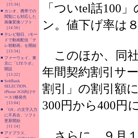
「ついtel話100
［15:34］
■
カシオ、携帯での
閲覧にも対応した
ン。値下げ率は８～
画像変換ソフト
［14:56］
■
テレビ朝日、iモー
ドで動画配信「テ
レ朝動画」を開始
［13:54］
このほか、同社
■
ファーウェイ、東
京に「LTEラボ」
年間契約割引サ
開設
［13:22］
■
SoftBank
割引」の割引額
SELECTION、
iPhone 3GS向けケ
ース3種発売
300円から400
［13:04］
■
「G9」の文字入力
に不具合、ソフト
更新開始
［11:14］
さらに、９月１
■
アドプラス、