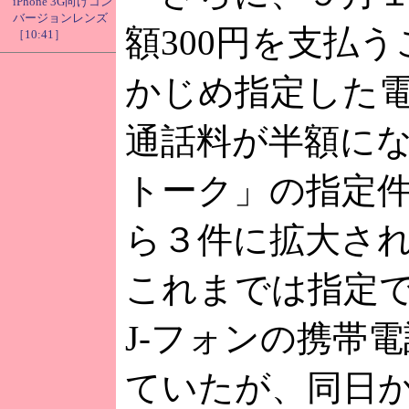
iPhone 3G向けコン
バージョンレンズ
額300円を支払
［10:41］
かじめ指定した
通話料が半額に
トーク」の指定
ら３件に拡大さ
これまでは指定
J-フォンの携帯
ていたが、同日