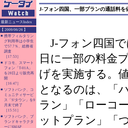
J-フォン四国、一部プランの通話料を
最新ニュースIndex
【 2009/06/26 】
■
携帯フィルタリン
J-フォン四国で
グ利用率は小学生
で57.7％、総務省
調査
日に一部の料金
［17:53］
■
ドコモ、スマート
フォン「T-01A」
げを実施する。
を28日より販売再
開
［16:47］
となるのは、「
■
ソフトバンク、コ
ミュニティサービ
ス「S!タウン」を9
ラン」「ローコ
月末で終了
［15:51］
■
ットプラン」「つい
ソフトバンク、ブ
ランドキャラクタ
ーにSMAP