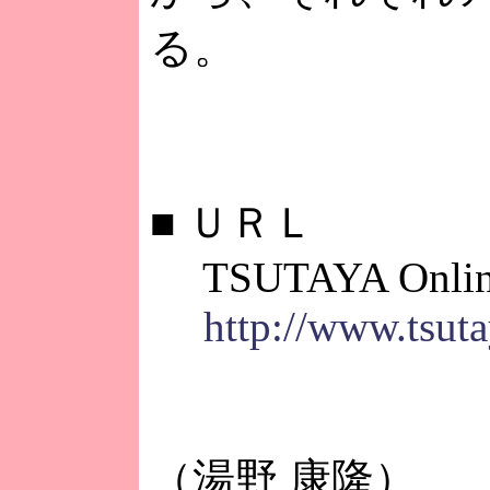
る。
■
ＵＲＬ
TSUTAYA Onlin
http://www.tsuta
（湯野 康隆）