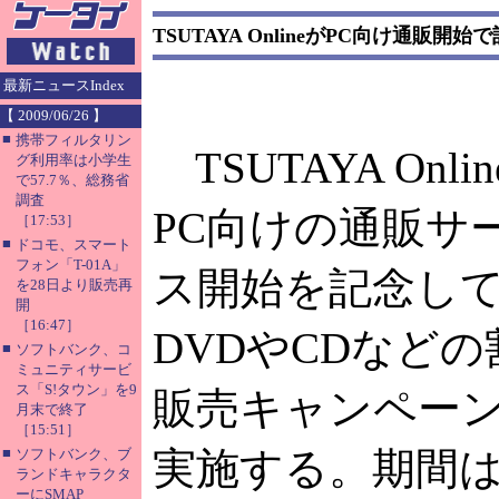
TSUTAYA OnlineがPC向け通販開
最新ニュースIndex
【 2009/06/26 】
■
携帯フィルタリン
TSUTAYA Onli
グ利用率は小学生
で57.7％、総務省
調査
PC向けの通販サ
［17:53］
■
ドコモ、スマート
フォン「T-01A」
ス開始を記念し
を28日より販売再
開
［16:47］
DVDやCDなどの
■
ソフトバンク、コ
ミュニティサービ
ス「S!タウン」を9
販売キャンペー
月末で終了
［15:51］
■
実施する。期間
ソフトバンク、ブ
ランドキャラクタ
ーにSMAP