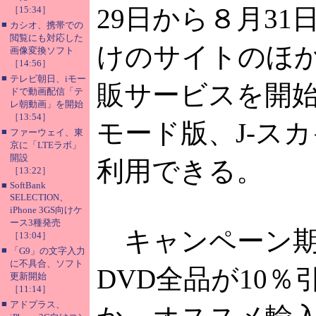
29日から８月31
［15:34］
■
カシオ、携帯での
閲覧にも対応した
けのサイトのほ
画像変換ソフト
［14:56］
■
テレビ朝日、iモー
販サービスを開始
ドで動画配信「テ
レ朝動画」を開始
［13:54］
モード版、J-ス
■
ファーウェイ、東
京に「LTEラボ」
開設
利用できる。
［13:22］
■
SoftBank
SELECTION、
iPhone 3GS向けケ
ース3種発売
キャンペーン期
［13:04］
■
「G9」の文字入力
に不具合、ソフト
DVD全品が10
更新開始
［11:14］
■
アドプラス、