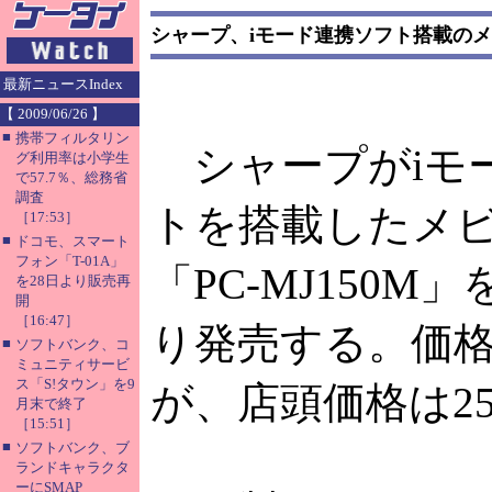
シャープ、iモード連携ソフト搭載の
最新ニュースIndex
【 2009/06/26 】
■
携帯フィルタリン
シャープがiモ
グ利用率は小学生
で57.7％、総務省
調査
トを搭載したメ
［17:53］
■
ドコモ、スマート
フォン「T-01A」
「PC-MJ150M
を28日より販売再
開
［16:47］
り発売する。価
■
ソフトバンク、コ
ミュニティサービ
ス「S!タウン」を9
が、店頭価格は2
月末で終了
［15:51］
■
ソフトバンク、ブ
ランドキャラクタ
ーにSMAP