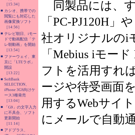
同製品には、す
［15:34］
■
カシオ、携帯での
閲覧にも対応した
「PC-PJ120H」
画像変換ソフト
［14:56］
■
テレビ朝日、iモー
社オリジナルのi
ドで動画配信「テ
レ朝動画」を開始
［13:54］
「Mebius iモー
■
ファーウェイ、東
京に「LTEラボ」
フトを活用すれば
開設
［13:22］
■
SoftBank
ージや待受画面
SELECTION、
iPhone 3GS向けケ
ース3種発売
用するWebサイ
［13:04］
■
「G9」の文字入力
に不具合、ソフト
にメールで自動
更新開始
［11:14］
■
アドプラス、