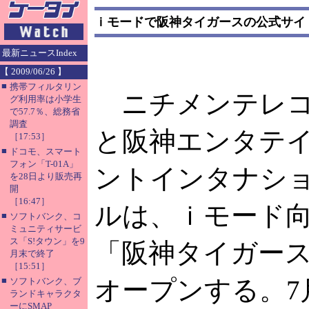
ｉモードで阪神タイガースの公式サイ
最新ニュースIndex
【 2009/06/26 】
■
携帯フィルタリン
ニチメンテレ
グ利用率は小学生
で57.7％、総務省
調査
と阪神エンタテ
［17:53］
■
ドコモ、スマート
フォン「T-01A」
ントインタナシ
を28日より販売再
開
［16:47］
ルは、ｉモード
■
ソフトバンク、コ
ミュニティサービ
ス「S!タウン」を9
「阪神タイガース
月末で終了
［15:51］
■
オープンする。7
ソフトバンク、ブ
ランドキャラクタ
ーにSMAP