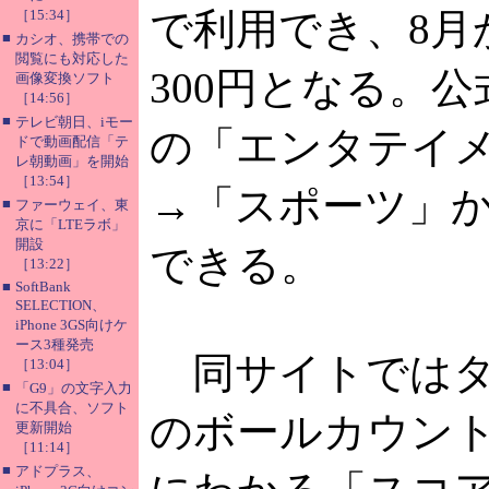
で利用でき、8月
［15:34］
■
カシオ、携帯での
閲覧にも対応した
300円となる。
画像変換ソフト
［14:56］
■
テレビ朝日、iモー
の「エンタテイ
ドで動画配信「テ
レ朝動画」を開始
［13:54］
→「スポーツ」
■
ファーウェイ、東
京に「LTEラボ」
開設
できる。
［13:22］
■
SoftBank
SELECTION、
iPhone 3GS向けケ
ース3種発売
同サイトではタ
［13:04］
■
「G9」の文字入力
に不具合、ソフト
のボールカウン
更新開始
［11:14］
■
アドプラス、