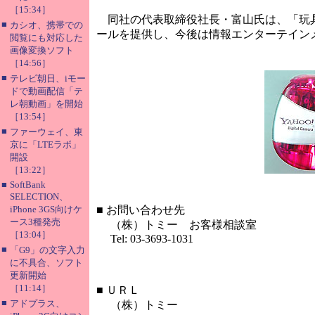
［15:34］
同社の代表取締役社長・富山氏は、「玩具
■
カシオ、携帯での
ールを提供し、今後は情報エンターテイン
閲覧にも対応した
画像変換ソフト
［14:56］
■
テレビ朝日、iモー
ドで動画配信「テ
レ朝動画」を開始
［13:54］
■
ファーウェイ、東
京に「LTEラボ」
開設
［13:22］
■
SoftBank
SELECTION、
iPhone 3GS向けケ
■
お問い合わせ先
ース3種発売
（株）トミー お客様相談室
［13:04］
Tel: 03-3693-1031
■
「G9」の文字入力
に不具合、ソフト
更新開始
［11:14］
■
ＵＲＬ
■
アドプラス、
（株）トミー