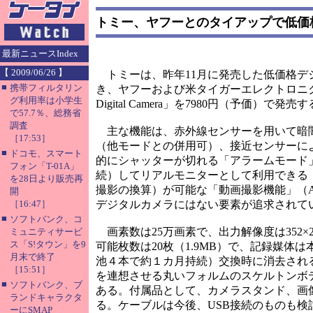
トミー、ヤフーとのタイアップで低価
最新ニュースIndex
【 2009/06/26 】
トミーは、昨年11月に発売した低価格デジタ
■
携帯フィルタリン
き、ヤフーおよび米タイガーエレクトロニクス
グ利用率は小学生
Digital Camera」を7980円（予価）で
で57.7％、総務省
調査
主な機能は、赤外線センサーを用いて暗
［17:53］
（他モードとの併用可）、接近センサーによ
■
ドコモ、スマート
的にシャッターが切れる「アラームモード
フォン「T-01A」
続）してリアルモニターとして利用できる「
を28日より販売再
撮影の換算）が可能な「動画撮影機能」（AVI
開
［16:47］
デジタルカメラにはない要素が追求されて
■
ソフトバンク、コ
画素数は25万画素で、出力解像度は352×2
ミュニティサービ
ス「S!タウン」を9
可能枚数は20枚（1.9MB）で、記録媒
月末で終了
池４本で約１カ月持続）交換時に消去される。サ
［15:51］
を連想させる丸いフォルムのスケルトンボ
■
ソフトバンク、ブ
ある。付属品として、カメラスタンド、画
ランドキャラクタ
る。ケーブルは今後、USB接続のものも検討して
ーにSMAP