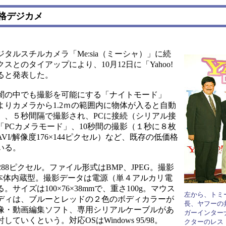
格デジカメ
ルスチルカメラ「Me:sia（ミーシャ）」に続
とのタイアップにより、10月12日に「Yahoo!
発売すると発表した。
闇の中でも撮影を可能にする「ナイトモード」
りカメラから1.2ｍの範囲内に物体が入ると自動
」、５秒間隔で撮影され、PCに接続（シリアル接
PCカメラモード」、10秒間の撮影（１秒に８枚
/解像度176×144ピクセル）など、既存の低価格
いる。
88ピクセル。ファイル形式はBMP、JPEG。撮影
体は本体内蔵型。撮影データは電源（単４アルカリ電
イズは100×76×38mmで、重さ100g。マウス
左から、トミ
ディは、ブルーとレッドの２色のボディカラーが
長、ヤフーの
像・動画編集ソフト、専用シリアルケーブルがあ
ガーインター
いくという。対応OSはWindows 95/98。
クターのレス