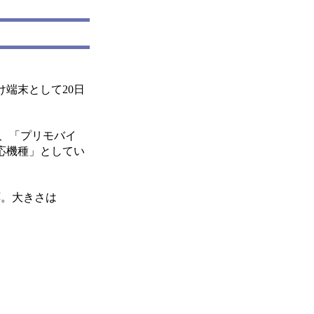
端末として20日
回、「プリモバイ
応機種」としてい
応。大きさは