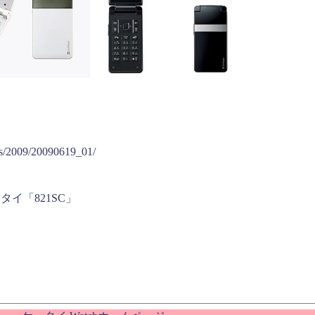
ess/2009/20090619_01/
イ「821SC」