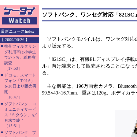
ソフトバンク、ワンセグ対応「821S
最新ニュースIndex
ソフトバンクモバイルは、ワンセグ対応の3
【 2009/06/26 】
より販売する。
■
携帯フィルタリン
グ利用率は小学生
で57.7％、総務省
「821SC」は、有機ELディスプレイ搭載
調査
ル」向け端末として販売されることになっ
［17:53］
る。
■
ドコモ、スマート
フォン「T-01A」
主な機能は、196万画素カメラ、Blueto
を28日より販売再
開
99.5×49×16.7mm、重さは120g。ボ
［16:47］
■
ソフトバンク、コ
ミュニティサービ
ス「S!タウン」を9
月末で終了
［15:51］
■
ソフトバンク、ブ