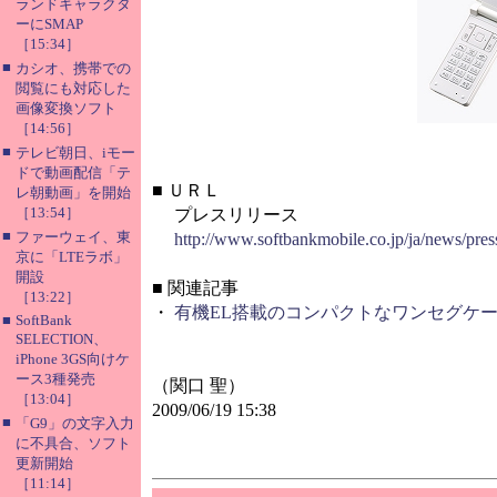
ランドキャラクタ
ーにSMAP
［15:34］
■
カシオ、携帯での
閲覧にも対応した
画像変換ソフト
［14:56］
■
テレビ朝日、iモー
ドで動画配信「テ
■
ＵＲＬ
レ朝動画」を開始
［13:54］
プレスリリース
■
ファーウェイ、東
http://www.softbankmobile.co.jp/ja/news/pr
京に「LTEラボ」
開設
■
関連記事
［13:22］
・
有機EL搭載のコンパクトなワンセグケータ
■
SoftBank
SELECTION、
iPhone 3GS向けケ
ース3種発売
（関口 聖）
［13:04］
2009/06/19 15:38
■
「G9」の文字入力
に不具合、ソフト
更新開始
［11:14］